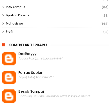
Info Kampus
(64)
Liputan Khusus
(33)
Mahasiswa
(144)
Profil
(13)
KOMENTAR TERBARU
Dadhoyyy.
"gacor kali lpm sikap ini🔥🔥🔥"
Farras Sabian
"loyal, total, konsisten!! "
Besok Sampai
""bahkan, sewaktu duduk di kelas 2 smp ia mend..."