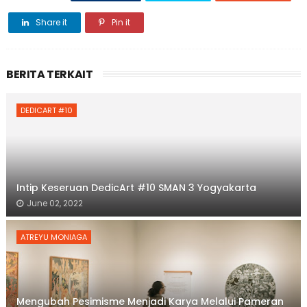
Share it
Pin it
BERITA TERKAIT
DEDICART #10
Intip Keseruan DedicArt #10 SMAN 3 Yogyakarta
June 02, 2022
ATREYU MONIAGA
Mengubah Pesimisme Menjadi Karya Melalui Pameran