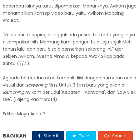
beberapa lainnya turut dipamerkan. Menariknya, Avikom juga
menampilkan konsep video baru yaitu Avikom Mapping
Project.
"Kalau dari mapping ini nggak ada pesan tertentu yang ingin
disampaikan sih. Memang kami pengen buat aja sejak Mei
tahun lalu, dan baru bisa dipamerkan sekarang ini," ujar
Sekjen Avikom, Ayesha Alma A. kepada Awak Sikap pada
Sabtu (7/4).
Agenda hari kedua akan kembali diisi dengan pameran audio
visual dan
screening
film. Untuk 3 film baru yang akan di-
launching
Avikom berjudul 'Kepaten', 'Adnyana', dan 'Law Siek
Gie'. (Lajeng Padmaratri)
Editor: Maya Arina P.
BAGIKAN
Share it
Tweet
Share it