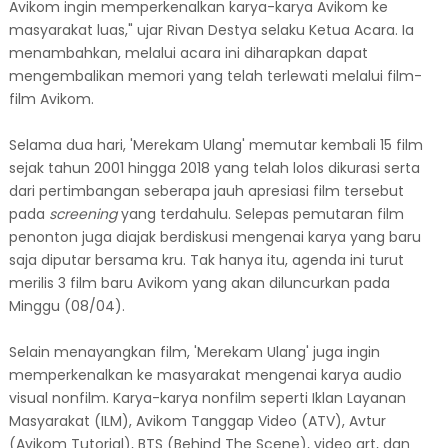
Avikom ingin memperkenalkan karya-karya Avikom ke
masyarakat luas," ujar Rivan Destya selaku Ketua Acara. Ia
menambahkan, melalui acara ini diharapkan dapat
mengembalikan memori yang telah terlewati melalui film-
film Avikom.
Selama dua hari, 'Merekam Ulang' memutar kembali 15 film
sejak tahun 2001 hingga 2018 yang telah lolos dikurasi serta
dari pertimbangan seberapa jauh apresiasi film tersebut
pada
screening
yang terdahulu. Selepas pemutaran film
penonton juga diajak berdiskusi mengenai karya yang baru
saja diputar bersama kru. Tak hanya itu, agenda ini turut
merilis 3 film baru Avikom yang akan diluncurkan pada
Minggu (08/04).
Selain menayangkan film, 'Merekam Ulang' juga ingin
memperkenalkan ke masyarakat mengenai karya audio
visual nonfilm. Karya-karya nonfilm seperti Iklan Layanan
Masyarakat (ILM), Avikom Tanggap Video (ATV), Avtur
(Avikom Tutorial), BTS (Behind The Scene), video art, dan