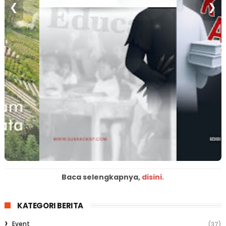
❮
❯
Baca selengkapnya,
disini.
KATEGORI BERITA
Event
(37)