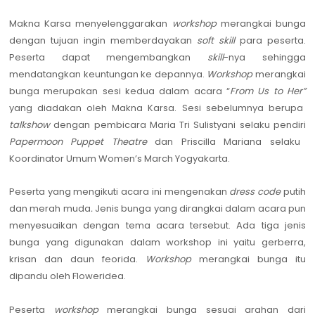
Makna Karsa
menyelenggarakan
workshop
merangkai bunga
dengan tujuan
ingin memberdayakan
soft skill
para peserta.
Peserta dapat mengembangkan
skill
-
nya sehingga
mendatangkan keuntungan ke
depannya.
Workshop
merangkai
bunga merupakan sesi kedua dalam acara
“
From Us to Her
”
yang diadakan oleh Makna Karsa. Sesi sebelumnya berupa
talkshow
dengan pembicara
Maria Tri Sulistyani selaku
pendiri
Papermoon
Puppet Theatre
dan Priscilla Mariana selaku
Koordinator Umum Women’s March Yogyakarta.
Peserta yang mengikuti acara ini mengenakan
dress code
putih
dan merah muda
.
Jenis bunga yang dirangkai dalam acara pun
menyesuaikan dengan tema acara tersebut. Ada tiga jenis
bunga yang digunakan dalam workshop ini yaitu gerberra,
krisan dan daun feorida.
Workshop
merangkai bunga
itu
dipandu oleh Floweridea.
Peserta
workshop
merangkai bunga sesuai arahan dari