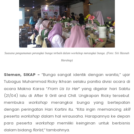
Suasana pengumuman perangkai bunga terbaik dalam workshop merangkai bunga
. (Foto: Siti Hasnah
Harahap)
Sleman, SIKAP -
“Bunga sangat identik dengan wanita,
” ujar
T
ubagus Muhammad Ricky Ikhsan selaku panitia divisi acara
di
acara Makna Karsa
“
From Us to Her
”
yang digelar hari Sabtu
(21/04) lalu
di After 9 Grill and Chill
. Ungkapan Ricky tersebut
membuka
workshop
merangkai bunga
yang bertepatan
dengan peringatan Hari Kartini itu.
“
Kita ingin memancing
skill
peserta
workshop
dalam hal wirausaha. Harapannya ke
depan
para peserta
workshop
memiliki keinginan untuk berbisnis
dalam bidang
florist
,”
tambahnya.