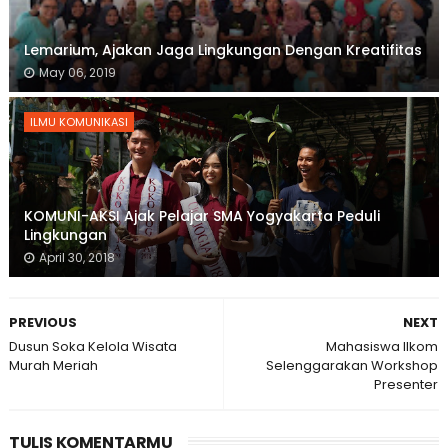
Lemarium, Ajakan Jaga Lingkungan Dengan Kreatifitas
May 06, 2019
ILMU KOMUNIKASI
KOMUNI-AKSI Ajak Pelajar SMA Yogyakarta Peduli
Lingkungan
April 30, 2018
PREVIOUS
NEXT
Dusun Soka Kelola Wisata
Mahasiswa Ilkom
Murah Meriah
Selenggarakan Workshop
Presenter
TULIS KOMENTARMU