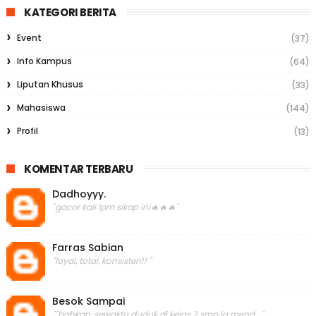
KATEGORI BERITA
Event
(37)
Info Kampus
(64)
Liputan Khusus
(33)
Mahasiswa
(144)
Profil
(13)
KOMENTAR TERBARU
Dadhoyyy.
"gacor kali lpm sikap ini🔥🔥🔥"
Farras Sabian
"loyal, total, konsisten!! "
Besok Sampai
""bahkan, sewaktu duduk di kelas 2 smp ia mend..."