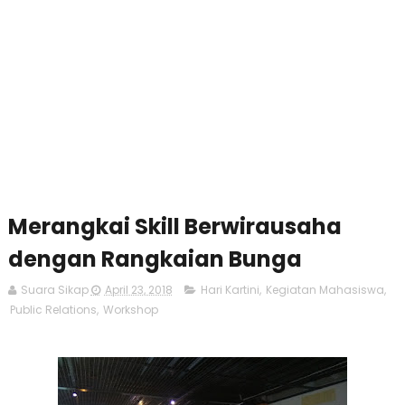
Merangkai Skill Berwirausaha
dengan Rangkaian Bunga
Suara Sikap
April 23, 2018
Hari Kartini
,
Kegiatan Mahasiswa
,
Public Relations
,
Workshop