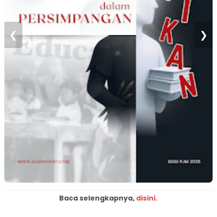
❮
❯
Baca selengkapnya,
disini.