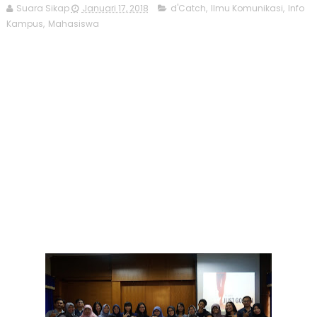
Suara Sikap
Januari 17, 2018
d'Catch
,
Ilmu Komunikasi
,
Info
Kampus
,
Mahasiswa