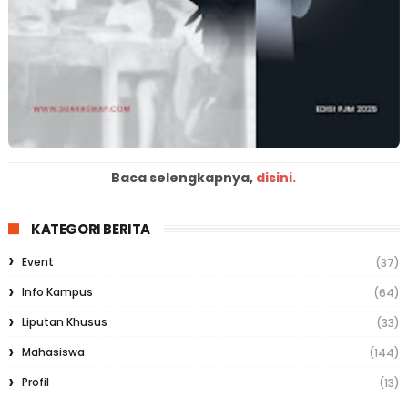
Baca selengkapnya,
disini.
KATEGORI BERITA
Event
(37)
Info Kampus
(64)
Liputan Khusus
(33)
Mahasiswa
(144)
Profil
(13)