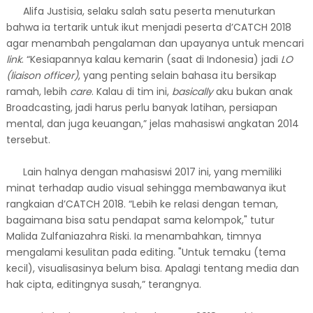
Alifa Justisia, selaku salah satu peserta menuturkan
bahwa ia tertarik untuk ikut menjadi peserta d’CATCH 2018
agar menambah pengalaman dan upayanya untuk mencari
link
. “Kesiapannya kalau kemarin (saat di Indonesia) jadi
LO
(liaison officer)
, yang penting selain bahasa itu bersikap
ramah, lebih
care
. Kalau di tim ini,
basically
aku bukan anak
Broadcasting, jadi harus perlu banyak latihan, persiapan
mental, dan juga keuangan,” jelas mahasiswi angkatan 2014
tersebut.
Lain halnya dengan mahasiswi 2017 ini, yang memiliki
minat terhadap audio visual sehingga membawanya ikut
rangkaian d’CATCH 2018. “Lebih ke relasi dengan teman,
bagaimana bisa satu pendapat sama kelompok," tutur
Malida Zulfaniazahra Riski. Ia menambahkan, timnya
mengalami kesulitan pada editing. "Untuk temaku (tema
kecil), visualisasinya belum bisa. Apalagi tentang media dan
hak cipta, editingnya susah,” terangnya.