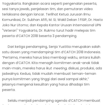
Yogyakarta. Rangkaian acara seperti pengenalan peserta,
sesi tanya jawab, penjelasan tim, dan pemutaran video
terlaksana dengan lancar. Terlihat Ketua Jurusan Ilmu
Komunikasi, Dr. Subhan Afifi, M. Si; Wakil Dekan 1 FISIP, Dr. Hasto
Joko Nur Utomo; dan Kepala Kantor Urusan Internasional UPN
"Veteran" Yogyakarta, Dr. Rukmo turut hadir melepas tim
peserta d’CATCH 2018 beserta 3 pendamping.
Dari ketiga pendamping, Senja Yustitia merupakan salah
satu dosen yang mendampingi tim d’CATCH 2018 Indonesia.
“Pertama, mereka harus bisa membagi waktu, antara kuliah
dengan d’CATCH. Kita menagih komitmen anak-anak tidak
main-main, mereka harus ikut
meeting
, diskusi, produksi, ada
jadwalnya. Kedua, tidak mudah membuat teman-teman
punya komitmen yang tinggi dari awal sampai akhir,”
jelasnya mengenai kesulitan yang harus dihadapi tim
peserta.
Selalu menjadi pendamping agenda d’CATCH membuat