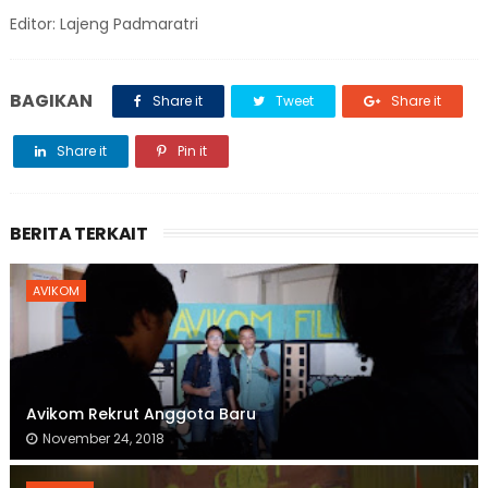
Editor: Lajeng Padmaratri
BAGIKAN
Share it
Tweet
Share it
Share it
Pin it
BERITA TERKAIT
AVIKOM
Avikom Rekrut Anggota Baru
November 24, 2018