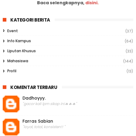
Baca selengkapnya,
disini.
KATEGORI BERITA
Event
(37)
Info Kampus
(64)
Liputan Khusus
(33)
Mahasiswa
(144)
Profil
(13)
KOMENTAR TERBARU
Dadhoyyy.
"gacor kali lpm sikap ini🔥🔥🔥"
Farras Sabian
"loyal, total, konsisten!! "