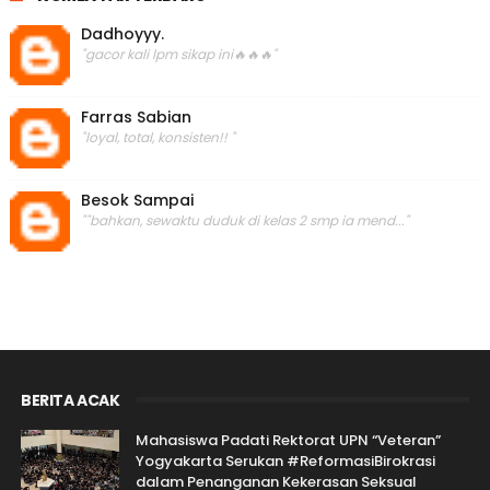
Dadhoyyy.
"gacor kali lpm sikap ini🔥🔥🔥"
Farras Sabian
"loyal, total, konsisten!! "
Besok Sampai
""bahkan, sewaktu duduk di kelas 2 smp ia mend..."
BERITA ACAK
Mahasiswa Padati Rektorat UPN “Veteran”
Yogyakarta Serukan #ReformasiBirokrasi
dalam Penanganan Kekerasan Seksual