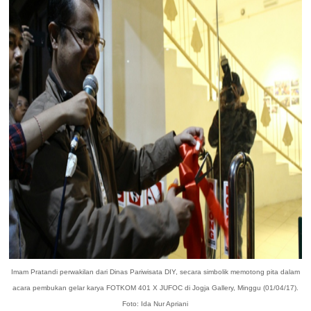
Imam Pratandi perwakilan dari Dinas Pariwisata DIY, secara simbolik memotong pita dalam
acara pembukan gelar karya FOTKOM 401 X JUFOC di Jogja Gallery, Minggu (01/04/17).
Foto: Ida Nur Apriani