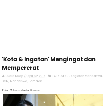
'Kota & Ingatan' Mengingat dan
Mempererat
Suara Sikap
April 02, 2017
FOTKOM 401
,
Kegiatan Mahasiswa
,
KSM
,
Mahasiswa
,
Pameran
Editor: Muhammad Akbar Samudra