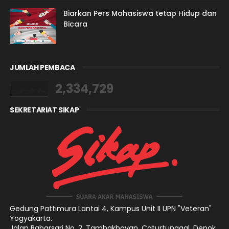
Biarkan Pers Mahasiswa tetap Hidup dan
Bicara
JUMLAH PEMBACA
2,334,729
SEKRETARIAT SIKAP
Gedung Pattimura Lantai 4,
Kampus Unit II UPN "Veteran"
Yogyakarta.
Jalan Babarsari No. 2, Tambakbayan, Caturtunggal, Depok,