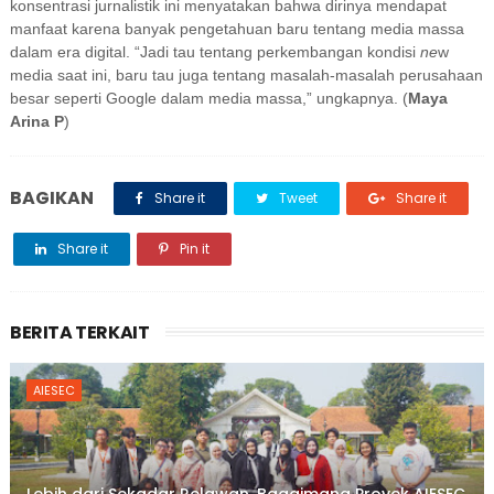
konsentrasi jurnalistik ini menyatakan bahwa dirinya mendapat
manfaat karena banyak pengetahuan baru tentang media massa
dalam era digital. “Jadi tau tentang perkembangan kondisi
ne
w
media saat ini, baru tau juga tentang masalah-masalah perusahaan
besar seperti Google dalam media massa,” ungkapnya. (
Maya
Arina P
)
BAGIKAN
Share it
Tweet
Share it
Share it
Pin it
BERITA TERKAIT
AIESEC
Lebih dari Sekadar Relawan, Bagaimana Proyek AIESEC