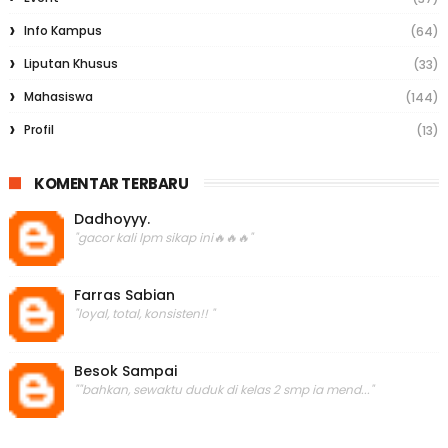
Info Kampus
(64)
Liputan Khusus
(33)
Mahasiswa
(144)
Profil
(13)
KOMENTAR TERBARU
Dadhoyyy.
"gacor kali lpm sikap ini🔥🔥🔥"
Farras Sabian
"loyal, total, konsisten!! "
Besok Sampai
""bahkan, sewaktu duduk di kelas 2 smp ia mend..."