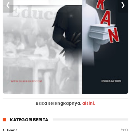
❮
❯
Baca selengkapnya,
disini.
KATEGORI BERITA
Event
(37)