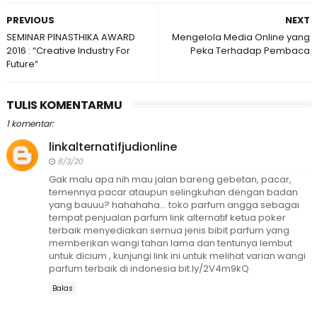
PREVIOUS
NEXT
SEMINAR PINASTHIKA AWARD
Mengelola Media Online yang
2016 : “Creative Industry For
Peka Terhadap Pembaca
Future”
TULIS KOMENTARMU
1 komentar:
linkalternatifjudionline
8/3/20
Gak malu apa nih mau jalan bareng gebetan, pacar,
temennya pacar ataupun selingkuhan dengan badan
yang bauuu? hahahaha… toko parfum angga sebagai
tempat penjualan parfum link alternatif ketua poker
terbaik menyediakan semua jenis bibit parfum yang
memberikan wangi tahan lama dan tentunya lembut
untuk dicium , kunjungi link ini untuk melihat varian wangi
parfum terbaik di indonesia bit.ly/2V4m9kQ
Balas