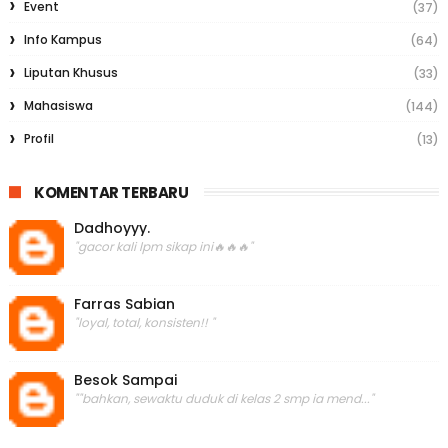
Event
(37)
Info Kampus
(64)
Liputan Khusus
(33)
Mahasiswa
(144)
Profil
(13)
KOMENTAR TERBARU
Dadhoyyy.
"gacor kali lpm sikap ini🔥🔥🔥"
Farras Sabian
"loyal, total, konsisten!! "
Besok Sampai
""bahkan, sewaktu duduk di kelas 2 smp ia mend..."