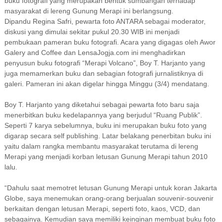
buku fotografi yang merupakan bentuk sumbangan terhadap
masyarakat di lereng Gunung Merapi ini berlangsung.
Dipandu Regina Safri, pewarta foto ANTARA sebagai moderator,
diskusi yang dimulai sekitar pukul 20.30 WIB ini menjadi
pembukaan pameran buku fotografi. Acara yang digagas oleh Awor
Galery and Coffee dan LensaJogja.com ini menghadirkan
penyusun buku fotografi “Merapi Volcano”, Boy T. Harjanto yang
juga memamerkan buku dan sebagian fotografi jurnalistiknya di
galeri. Pameran ini akan digelar hingga Minggu (3/4) mendatang.
Boy T. Harjanto yang diketahui sebagai pewarta foto baru saja
menerbitkan buku kedelapannya yang berjudul “Ruang Publik”.
Seperti 7 karya sebelumnya, buku ini merupakan buku foto yang
digarap secara self publishing. Latar belakang penerbitan buku ini
yaitu dalam rangka membantu masyarakat terutama di lereng
Merapi yang menjadi korban letusan Gunung Merapi tahun 2010
lalu.
“Dahulu saat memotret letusan Gunung Merapi untuk koran Jakarta
Globe, saya menemukan orang-orang berjualan souvenir-souvenir
berkaitan dengan letusan Merapi, seperti foto, kaos, VCD, dan
sebagainya. Kemudian saya memiliki keinginan membuat buku foto