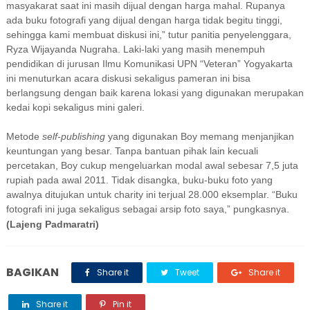
masyakarat saat ini masih dijual dengan harga mahal. Rupanya
ada buku fotografi yang dijual dengan harga tidak begitu tinggi,
sehingga kami membuat diskusi ini,” tutur panitia penyelenggara,
Ryza Wijayanda Nugraha. Laki-laki yang masih menempuh
pendidikan di jurusan Ilmu Komunikasi UPN “Veteran” Yogyakarta
ini menuturkan acara diskusi sekaligus pameran ini bisa
berlangsung dengan baik karena lokasi yang digunakan merupakan
kedai kopi sekaligus mini galeri.
Metode
self-publishing
yang digunakan Boy memang menjanjikan
keuntungan yang besar. Tanpa bantuan pihak lain kecuali
percetakan, Boy cukup mengeluarkan modal awal sebesar 7,5 juta
rupiah pada awal 2011. Tidak disangka, buku-buku foto yang
awalnya ditujukan untuk charity ini terjual 28.000 eksemplar. “Buku
fotografi ini juga sekaligus sebagai arsip foto saya,” pungkasnya.
(Lajeng Padmaratri)
BAGIKAN
Share it
Tweet
Share it
Share it
Pin it