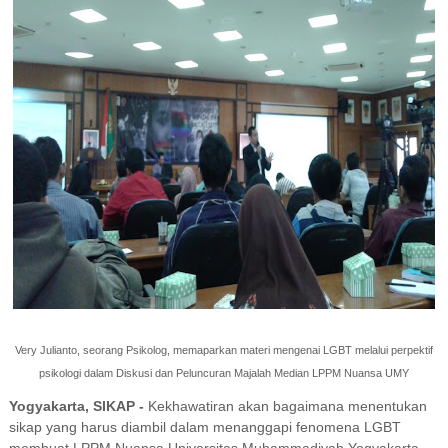
Very Julianto, seorang Psikolog, memaparkan materi mengenai LGBT melalui perpektif
psikologi dalam Diskusi dan Peluncuran Majalah Median LPPM Nuansa UM
Y
Yogyakarta
,
SIKAP -
Kekhawatiran akan bagaimana menentukan
sikap yang harus diambil dalam menanggapi fenomena LGBT
membuat LPPM Nuansa Universitas Muhammadiyah Yogyakarta