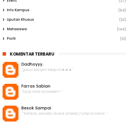
Event
(37)
Info Kampus
(64)
Liputan Khusus
(33)
Mahasiswa
(144)
Profil
(13)
KOMENTAR TERBARU
Dadhoyyy.
"gacor kali lpm sikap ini🔥🔥🔥"
Farras Sabian
"loyal, total, konsisten!! "
Besok Sampai
""bahkan, sewaktu duduk di kelas 2 smp ia mend..."