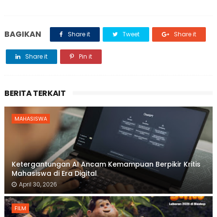
BAGIKAN
Share it
Tweet
Share it
Share it
Pin it
BERITA TERKAIT
MAHASISWA
Ketergantungan AI Ancam Kemampuan Berpikir Kritis
Mahasiswa di Era Digital
April 30, 2026
FILM