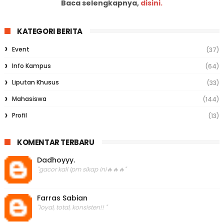
Baca selengkapnya,
disini.
KATEGORI BERITA
Event
(37)
Info Kampus
(64)
Liputan Khusus
(33)
Mahasiswa
(144)
Profil
(13)
KOMENTAR TERBARU
Dadhoyyy.
"gacor kali lpm sikap ini🔥🔥🔥"
Farras Sabian
"loyal, total, konsisten!! "