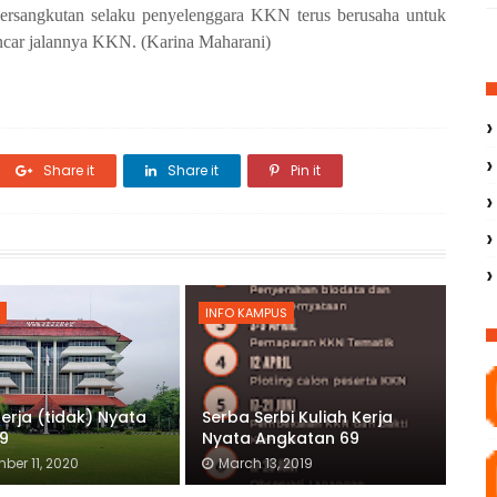
rsangkutan selaku penyelenggara KKN terus berusaha untuk
ncar jalannya KKN.
(Karina Maharani)
Share it
Share it
Pin it
INFO KAMPUS
Kerja (tidak) Nyata
Serba Serbi Kuliah Kerja
19
Nyata Angkatan 69
ber 11, 2020
March 13, 2019