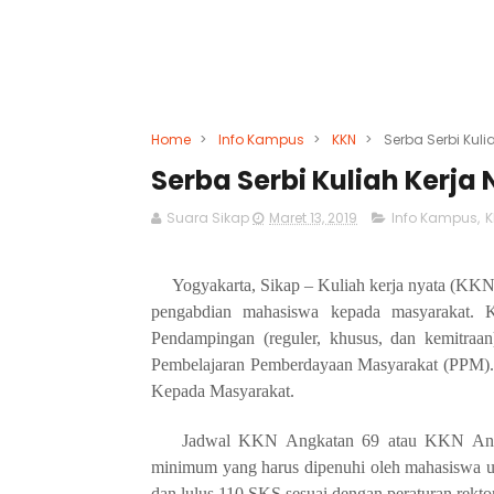
Home
>
Info Kampus
>
KKN
>
Serba Serbi Kul
Serba Serbi Kuliah Kerja
Suara Sikap
Maret 13, 2019
Info Kampus
,
K
Yogyakarta, Sikap –
Kuliah kerja nyata (KKN)
pengabdian
mahasiswa
kepada masyarakat. K
Pendampingan (reguler, khusus, dan kemitr
Pembelajaran Pemberdayaan Masyarakat (PPM). 
Kepada Masyarakat.
Jadwal KKN Angkatan 69
atau
KKN Anta
minimum yang harus dipenuhi oleh mahasiswa 
dan lulus 110 SKS sesuai dengan peraturan rektor