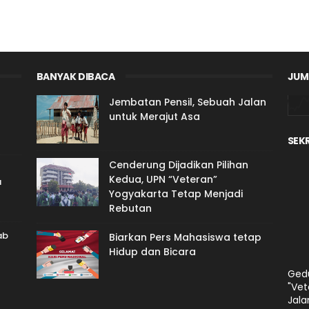
BANYAK DIBACA
JUM
Jembatan Pensil, Sebuah Jalan
untuk Merajut Asa
SEK
Cenderung Dijadikan Pilihan
Kedua, UPN “Veteran”
a
Yogyakarta Tetap Menjadi
Rebutan
ab
Biarkan Pers Mahasiswa tetap
Hidup dan Bicara
Gedu
"Vet
Jala