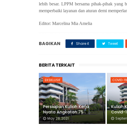
lebih besar.
LPPM bersama pihak-pihak yang be
memperbaiki layanan dan aturan demi memperla
Editor: Marcelina Mia Amelia
BAGIKAN
Share it
Tweet
BERITA TERKAIT
EKSKLUSIF
COVID-19
Persiapan Kuliah Kerja
Kuliah 
Nyata Angkatan 75
Covid-
May 29, 2021
Septem