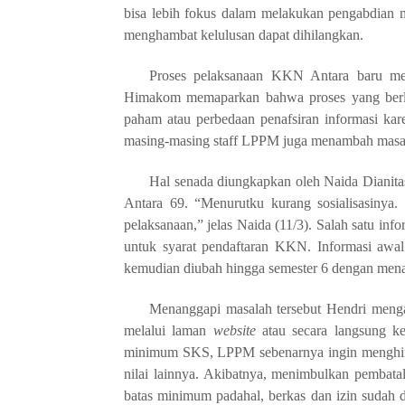
bisa lebih fokus dalam melakukan pengabdian
menghambat kelulusan dapat dihilangkan.
Proses pelaksanaan KKN
Antara
baru men
Himakom memaparkan bahwa proses yang berl
paham atau perbedaan penafsiran informasi kare
masing-masing staff LPPM juga menambah masa
Hal senada diungkapkan oleh Naida Dianit
Antara 69. “Menurutku kurang sosialisasinya
pelaksanaan,” jelas Naida (11/3). Salah satu i
untuk syarat pendaftaran KKN. Informasi awa
kemudian diubah hingga semester 6 dengan me
Menanggapi masalah tersebut Hendri men
melalui laman
web
site
atau secara langsung ke
minimum SKS, LPPM sebenarnya ingin menghindar
nilai lainnya
.
Akibatnya, menimbulkan pembatal
batas minimum padahal
,
berkas dan izin sudah 