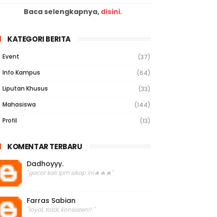
Baca selengkapnya,
disini.
KATEGORI BERITA
Event
(37)
Info Kampus
(64)
Liputan Khusus
(33)
Mahasiswa
(144)
Profil
(13)
KOMENTAR TERBARU
Dadhoyyy.
"gacor kali lpm sikap ini🔥🔥🔥"
Farras Sabian
"loyal, total, konsisten!! "