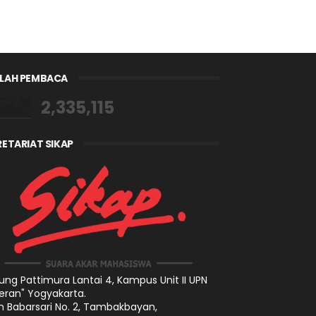
LAH PEMBACA
2,335,115
RETARIAT SIKAP
ng Pattimura Lantai 4,
Kampus Unit II UPN
eran" Yogyakarta.
n Babarsari No. 2, Tambakbayan,