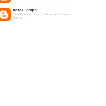
Besok Sampai
""bahkan, sewaktu duduk di kelas 2 smp ia
mend..."