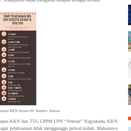
anaan KKN Antara 69. Sumber: Karina
 Kapus KKN dan TTG LPPM UPN “Vetera
n
” Yogyakarta, KKN
n agar pelaksanaan tidak mengganggu jadwal kuliah. Mahasiswa