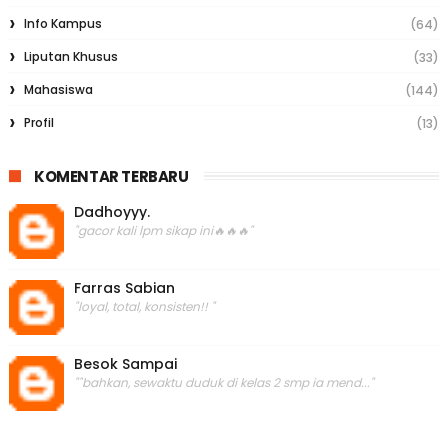
Info Kampus
(64)
Liputan Khusus
(33)
Mahasiswa
(144)
Profil
(13)
KOMENTAR TERBARU
Dadhoyyy.
"gacor kali lpm sikap ini🔥🔥🔥"
Farras Sabian
"loyal, total, konsisten!! "
Besok Sampai
""bahkan, sewaktu duduk di kelas 2 smp ia mend..."