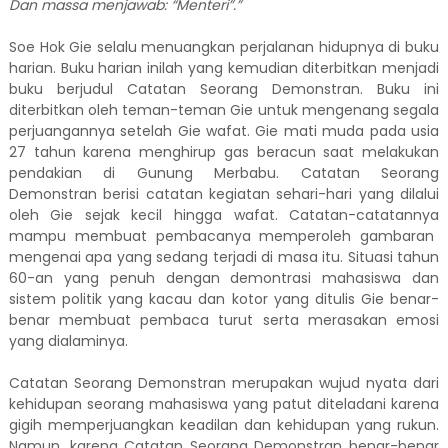
Dan massa menjawab: “Menteri”.”
Soe Hok Gie selalu menuangkan perjalanan hidupnya di buku
harian. Buku harian inilah yang kemudian diterbitkan menjadi
buku berjudul Catatan Seorang Demonstran. Buku ini
diterbitkan oleh teman-teman Gie untuk mengenang segala
perjuangannya setelah Gie wafat. Gie mati muda pada usia
27 tahun karena menghirup gas beracun saat melakukan
pendakian di
G
unung
M
erbabu. Catatan Seorang
Demonstran berisi catatan kegiatan sehari-hari yang dilalui
oleh
Gie
sejak
kecil hingga wafat. Catatan-catatan
nya
mampu membuat pembacanya memperoleh gambaran
mengenai apa yang sedang terjadi di masa itu. Situasi tahun
60
-an
yang penuh dengan demontrasi mahasiswa dan
sistem politik yang kacau dan kotor yang ditulis
Gie
benar-
benar membuat pembaca turut serta merasakan emosi
yang dialaminya.
Catatan Seorang Demonstran merupakan wujud nyata dari
kehidupan seorang mahasiswa yang patut diteladani karena
gigih memperjuangkan keadilan dan kehidupan yang rukun.
Namun, karena Catatan Seorang Demonstran benar-benar