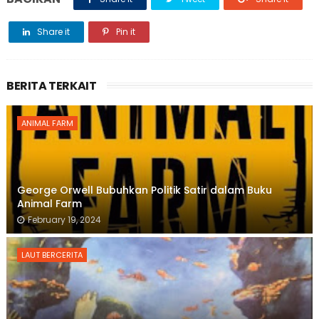
Share it
Pin it
BERITA TERKAIT
ANIMAL FARM
George Orwell Bubuhkan Politik Satir dalam Buku
Animal Farm
February 19, 2024
LAUT BERCERITA