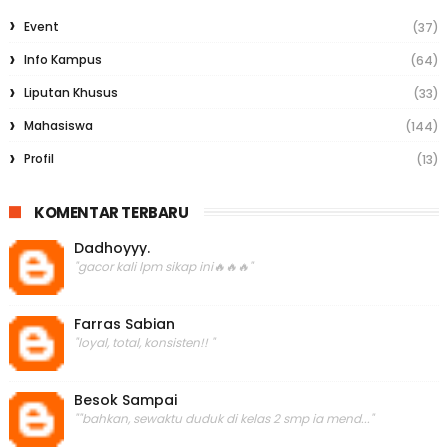
Event
(37)
Info Kampus
(64)
Liputan Khusus
(33)
Mahasiswa
(144)
Profil
(13)
KOMENTAR TERBARU
Dadhoyyy.
"gacor kali lpm sikap ini🔥🔥🔥"
Farras Sabian
"loyal, total, konsisten!! "
Besok Sampai
""bahkan, sewaktu duduk di kelas 2 smp ia mend..."