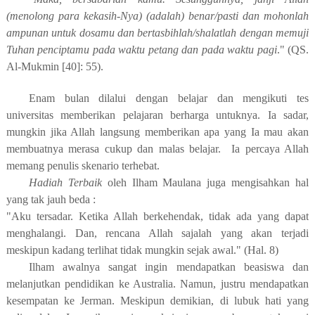
(menolong para kekasih-Nya) (adalah) benar/pasti dan mohonlah
ampunan untuk dosamu dan bertasbihlah/shalatlah dengan memuji
Tuhan penciptamu pada waktu petang dan pada waktu pagi
." (QS.
Al-Mukmin [40]: 55).
Enam bulan dilalui
dengan
belajar dan mengikuti tes
universitas memberikan pelajaran berharga untuknya. Ia sadar,
mungkin jika Allah langsung memberikan apa yang Ia mau akan
membuatnya merasa cukup dan malas belajar.
I
a
percaya Allah
memang penulis skenario terhebat.
Hadiah Terbaik
oleh Ilham Maulana juga mengisahkan hal
yang tak jauh beda :
"Aku tersadar. Ketika Allah berkehendak, tidak ada yang dapat
menghalangi. Dan, rencana Allah sajalah yang akan terjadi
meskipun kadang terlihat tidak mungkin sejak awal." (Hal. 8)
Ilham awalnya sangat ingin mendapatkan beasiswa dan
melanjutkan pendidikan ke Australia.
Namun,
justru mendapatkan
kesempatan ke Jerman. Meskipun demikian, di lubuk hati yang