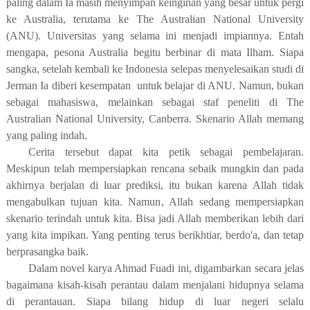
paling dalam Ia masih menyimpan keinginan yang besar untuk pergi
ke Australia, terutama ke The Australian National University
(ANU). Universitas yang selama ini menjadi impiannya. Entah
mengapa, pesona Australia begitu berbinar di mata Ilham. Siapa
sangka, setelah kembali ke Indonesia selepas menyelesaikan studi di
Jerman Ia diberi kesempatan
untuk belajar di ANU. Namun, bukan
sebagai mahasiswa, melainkan sebagai staf peneliti di The
Australian National University, Canberra. Skenario Allah memang
yang paling indah.
Cerita tersebut dapat kita
petik sebagai
pe
mbe
lajaran.
Meskipun telah mempersiapkan rencana sebaik mungkin
dan pada
akhirnya
berjalan di luar prediksi,
itu bukan karena
Allah tidak
mengabulkan
tujuan kita. Namun
,
Allah sedang mempersiapkan
skenario terindah untuk kita. Bisa jadi Allah memberikan lebih
dari
yang kita impikan. Yang
penting
terus berikhtiar, berdo'a, dan tetap
berprasangka baik.
Dalam novel karya Ahmad Fuadi ini, digambarkan secara jelas
bagaimana kisah-kisah perantau dalam menjalani hidupnya selama
di perantauan. Siapa bilang hidup di luar negeri selalu