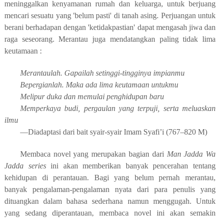
meninggalkan kenyamanan rumah dan keluarga, untuk berjuang
mencari sesuatu yang 'belum pasti' di tanah asing. Perjuangan untuk
berani berhadapan dengan 'ketidakpastian' dapat mengasah jiwa dan
raga s
es
eorang. Merantau juga mendatangkan paling tidak lima
keutamaan :
Merantaulah. Gapailah setinggi-tingginya impianmu
Bepergianlah. Maka ada lima keutamaan untukmu
Melipur duka dan memulai penghidupan baru
Memperkaya budi, pergaulan yang terpuji, serta meluaskan
ilmu
—Diadaptasi dari bait syair-syair Imam Syafi’i (767–820 M)
Membaca novel yang merupakan bagian dari
Man Jadda Wa
Jadda series
ini akan memberikan banyak pencerahan tentang
ke
hidup
an
di perantauan. Bagi yang belum
pernah
merantau,
banyak pengalaman-pengalaman nyata dari para penulis yang
dituangkan dalam bahasa sederhana namun menggugah. Untuk
yang sedang diperantauan, membaca novel
ini
akan
se
makin