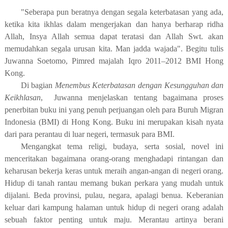
"Seberapa pun beratnya dengan segala keterbatasan yang ada,
ketika kita ikhlas dalam mengerjakan dan hanya berharap ridha
Allah, Insya Allah semua dapat teratasi dan Allah Swt. akan
memudahkan segala urusan kita. Man jadda wajada". Begitu tulis
Juwanna Soetomo, Pimred majalah Iqro 2011–2012 BMI Hong
Kong.
Di bagian
Menembus Keterbatasan dengan Kesungguhan dan
Keikhlasan
,
Juwanna menjelaskan tentang bagaimana proses
penerbitan buku ini yang penuh perjuangan oleh para Buruh Migran
Indonesia (BMI) di Hong Kong. Buku ini merupakan kisah nyata
dari para perantau di luar negeri, termasuk para BMI.
Mengangkat tema religi, budaya, serta sosial, novel ini
menceritakan bagaimana orang-orang menghadapi rintangan dan
keharusan bekerja keras untuk meraih angan-angan di negeri orang.
Hidup di tanah rantau memang bukan perkara yang mudah untuk
dijalani. Beda provinsi, pulau, negara, apalagi benua. Keberanian
keluar dari kampung halaman untuk hidup di negeri orang adalah
sebuah faktor penting untuk maju. Merantau artinya berani