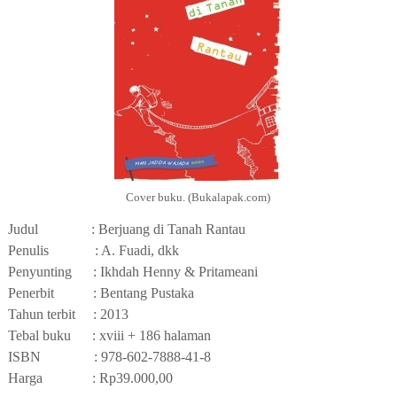
Cover buku. (Bukalapak.com)
Judul
: Berjuang di Tanah Rantau
Penulis
: A. Fuadi, dkk
Penyunting
: Ikhdah Henny & Pritameani
Penerbit
: Bentang Pustaka
Tahun terbit
: 2013
Tebal buku
: xviii + 186 halaman
ISBN
: 978-602-7888-41-8
Harga
: Rp39.000
,00