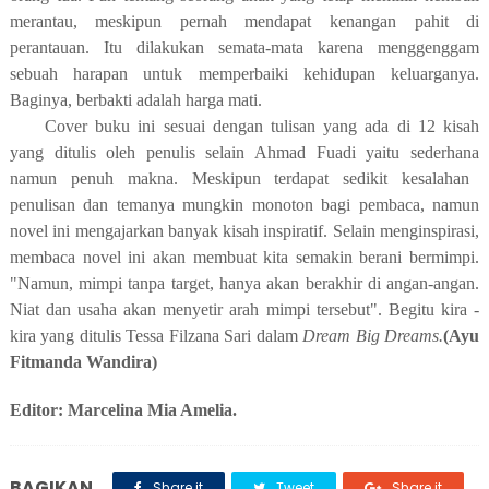
merantau, meskipun pernah mendapat kenangan pahit di
perantauan. Itu dilakukan semata-mata karena menggenggam
sebuah harapan untuk memperbaiki kehidupan keluarganya.
Baginya, berbakti adalah harga mati.
Cover buku ini sesuai dengan tulisan yang ada di 12 kisah
yang ditulis oleh penulis selain Ahmad Fuadi yaitu sederhana
namun penuh makna
. Meskipun terdapat sedikit kesalahan
penulisan
dan
temanya mungkin monoton bagi pembaca, namun
novel ini mengajarkan banyak kisah inspiratif. Selain menginspirasi,
membaca novel ini
akan
membuat kita semakin berani bermimpi.
"Namun, mimpi tanpa target, hanya akan berakhir di angan-angan.
Niat dan usaha akan menyetir arah mimpi tersebut". Begitu kira -
kira yang ditulis Tessa Filzana Sari dalam
Dream Big Dreams.
(Ayu
Fitmanda Wandira)
Editor: Marcelina Mia Amelia.
BAGIKAN
Share it
Tweet
Share it