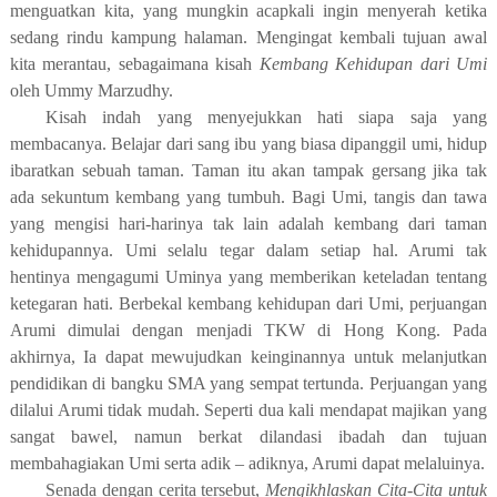
menguatkan kita
,
yang mungkin acapkali ingin menyerah ketika
sedang rindu kampung halaman. Mengingat kembali tujuan awal
kita merantau, sebagaimana kisah
Kembang Kehidupan dari Umi
oleh Ummy Marzudhy.
Kisah indah yang menyejukkan hati siapa saja yang
membacanya. Belajar dari sang ibu yang biasa dipanggil umi, hidup
ibaratkan sebuah taman. Taman itu akan tampak gersang jika tak
ada sekuntum
kembang
yang tumbuh. Bagi Umi, tangis dan tawa
yang mengisi hari-harinya tak lain adalah kembang dari taman
kehidupannya. Umi selalu tegar dalam setiap hal. Arumi tak
hentinya mengagumi Uminya yang memberikan keteladan tentang
ketegaran hati. Berbekal kembang kehidupan dari Umi, perjuangan
Arumi dimulai dengan menjadi TKW di Hong Kong. Pada
akhirnya
,
Ia dapat mewujudkan keinginannya untuk melanjutkan
pendidikan di bangku SMA yang sempat tertunda. Perjuangan yang
dilalui Arumi tidak mudah.
S
eperti dua kali mendapat majikan yang
sangat bawel, namun berkat dilandasi ibadah dan tujuan
membahagiakan Umi serta adik – adiknya
, Arumi dapat melaluinya
.
Senada dengan cerita tersebut,
Mengikhlaskan Cita-Cita untuk