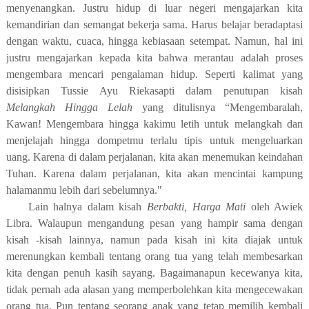
menyenangkan. Justru hidup di luar negeri mengajarkan kita
kemandirian dan semangat bekerja sama. Harus belajar beradaptasi
dengan waktu, cuaca, hingga kebiasaan
setempat
. Namun, hal ini
justru mengajarkan kepada kita bahwa merantau adalah proses
mengembara mencari pengalaman hidup. Seperti kalimat yang
disisipkan Tussie Ayu Riekasapti dalam penutupan kisah
Melangkah Hingga Lelah
yang ditulisnya “Mengembaralah,
Kawan
!
Mengembara hingga kakimu letih untuk melangkah dan
menjelajah hingga dompetmu terlalu tipis untuk mengeluarkan
uang. Karena di dalam perjalanan, kita akan menemukan keindahan
Tuhan. Karena dalam perjalanan, kita akan mencintai kampung
halamanmu lebih dari sebelumnya."
Lain halnya dalam kisah
Berbakti, Harga Mati
oleh Awiek
Libra.
Walaupun mengandung pesan yang hampir sama dengan
kisah -kisah lainnya, namun pada kisah ini kita diajak untuk
merenung
kan
kembali tentang orang tua yang telah membesarkan
kita dengan penuh kasih sayang.
Bagaimanapun
kecewanya kita,
tidak pernah ada alasan
yang
memperbolehkan kita mengecewakan
orang tua. Pun tentang seorang anak yang tetap memilih kembali