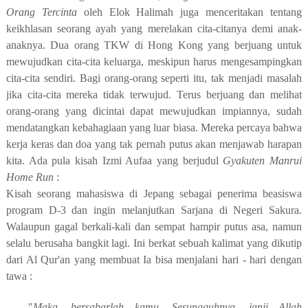
Orang Tercinta
oleh Elok Halimah juga menceritakan tentang
keikhlasan seorang ayah yang merelakan cita-citanya demi anak-
anaknya. Dua orang TKW di Hong Kong yang berjuang untuk
mewujudkan cita-cita keluarga, meskipun harus mengesampingkan
cita-cita sendiri. Bagi orang-orang seperti itu, tak menjadi masalah
jika cita-cita mereka tidak terwujud. Terus berjuang dan melihat
orang-orang yang dicintai dapat mewujudkan impiannya, sudah
mendatangkan
ke
bahagi
a
a
n
yang luar biasa. Mereka percaya bahwa
kerja keras dan doa yang tak pernah putus akan menjawab harapan
kita. Ada pula kisah Izmi Aufaa yang berjudul
Gyakuten Manrui
Home Run
:
Kisah
seorang
mahasiswa di Jepang sebagai penerima beasiswa
program D-3 dan ingin melanjutkan Sarjana di Negeri Sakura.
Walaupun gagal berkali-kali dan sempat hampir putus asa, namun
selalu berusaha bangkit lagi. Ini berkat sebuah kalimat yang dikutip
dari Al Qur'an yang membuat Ia bisa menjalani hari - hari dengan
tawa :
"
Maka, bersabarlah kamu. Sesungguhnya, janji Allah