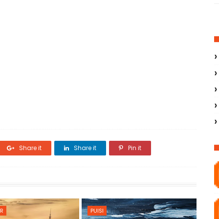
Share it
Share it
Pin it
ER
PUISI