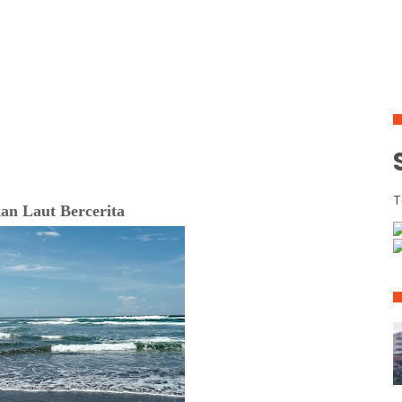
a
T
an Laut Bercerita