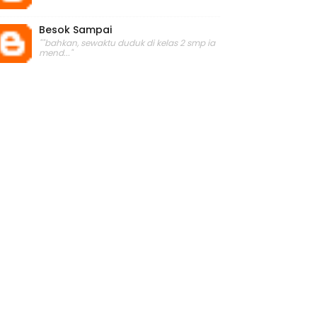
Besok Sampai
""bahkan, sewaktu duduk di kelas 2 smp ia
mend..."