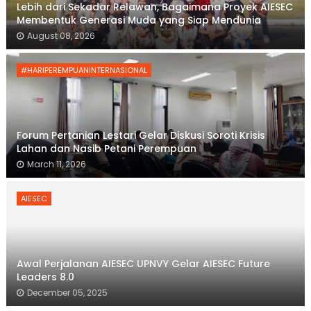
Lebih dari Sekadar Relawan, Bagaimana Proyek AIESEC
Membentuk Generasi Muda yang Siap Mendunia
August 08, 2026
#HARIPEREMPUANINTERNASIONAL
Forum Pertanian Lestari Gelar Diskusi Soroti Krisis
Lahan dan Nasib Petani Perempuan
March 11, 2026
AIESEC
Awal Perjalanan AIESEC UPNVY Gelar AIESEC Future
Leaders 8.0
December 05, 2025