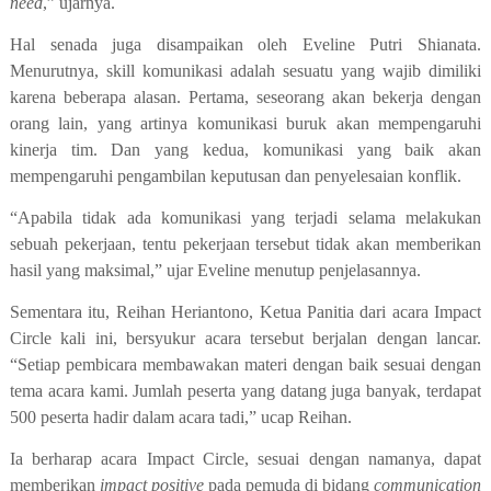
need
,”
ujarnya
.
Hal
senada
juga disampaikan oleh Eveline Putri Shianata.
Menurutnya
,
skill komunikasi adalah sesuatu yang wajib dimiliki
karena beberapa alasan. Pertama, seseorang akan bekerja dengan
orang lain, yang artinya komunikasi buruk akan mempengaruhi
kinerja tim. Dan yang kedua, komunikasi yang baik akan
mempengaruhi pengambilan keputusan dan penyelesaian konflik.
“Apabila tidak ada komunikasi yang terjadi selama melakukan
sebuah pekerjaan, tentu pekerjaan tersebut tidak akan memberikan
hasil yang maksimal,” ujar Eveline menutup penjelasannya.
Sementara itu, Reihan Heriantono,
K
etua
P
anitia dari acara Impact
Circle
kali ini
, bersyukur acara tersebut berjalan dengan lancar.
“Setiap pembicara membawakan materi dengan baik sesuai dengan
tema
a
cara kami. Jumlah peserta yang datang juga banyak, terdapat
500 peserta hadir dalam acara tadi,” ucap Reihan.
Ia berharap acara Impact Circle
,
sesuai dengan namanya, dapat
memberikan
impact positive
pada pemuda di bidang
communication