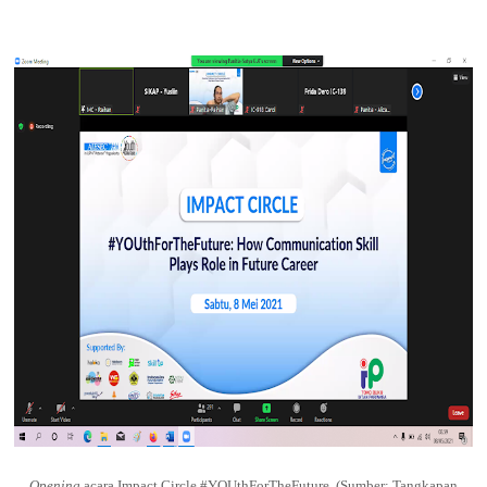
Opening
acara Impact Circle #YOUthForTheFuture. (Sumber: Tangkapan