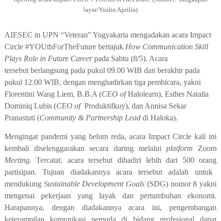
layar/Yuslin Aprilia)
AIESEC in UPN “Veteran” Yogyakarta mengadakan a
cara Impact
Circle #YOUthForTheFuture bertajuk
How Communication Skill
Plays Role in Future Caree
r
pada Sabtu (8/5)
. Acara
tersebut
berlangsung
pada pukul 09.00 WIB dan berakhir pada
pukul 12.00 WIB, dengan menghadirkan tiga pembicara, yakni
Florentini Wang Liem, B.B.A (
CEO of
Halolearn), Esther Natalia
Dominiq Lubis (
CEO of
Produktifkuy), dan Annisa Sekar
Pranastuti (
Community & Partnership Lead
di Haloka).
Mengingat pandemi yang belum reda, a
cara
Impact Circle kali ini
kembali
diselenggarakan secara
daring
melalui
platform
Zoom
Meeting
.
Tercatat,
acara tersebut
dihadiri lebih dari 500
orang
partisipan.
Tujuan
diadakannya acara tersebut adalah untuk
mendukung
Sustainable Development Goals
(SDG) nomor 8 yakni
mengenai pekerjaan yang layak dan pertumbuhan ekonomi.
Harapan
nya,
dengan diadakannya acara ini
,
pengembangan
keterampilan komunikasi pemuda di bidang profesional dapat