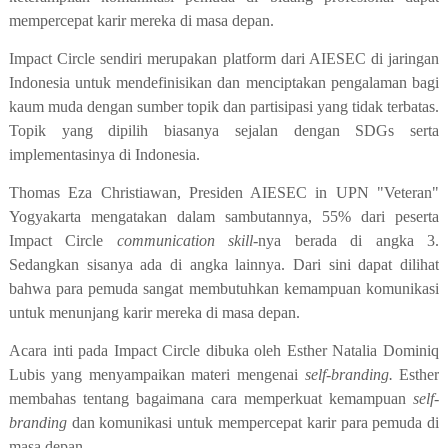
mempercepat karir mereka di masa depan.
Impact Circle sendiri
merupakan
platform dari AIESEC di jaringan
Indonesia untuk mendefinisikan dan menciptakan pengalaman bagi
kaum muda dengan sumber topik dan partisipasi yang tidak terbatas
.
Topik
yang
dipilih biasanya
sejalan dengan SDGs
serta
implementasinya di Indonesia.
Thomas Eza Christiawan,
Presiden AIESEC in
UPN "Veteran"
Yogyakarta mengatakan dalam sambutannya, 55%
dari peserta
Impact Circle
communication skill
-nya berada di angka 3
.
S
edangkan sisanya ada di angka lainnya. Dari sini dapat dilihat
bahwa para pemuda sangat membutuhkan
kemampuan
komunikasi
untuk
menunjang
karir mereka di masa depan.
Acara inti pada Impact Circle dibuka oleh Esther Natalia Dominiq
Lubis yang menyampaikan
materi
mengenai
self-branding.
Esther
membahas tentang bagaimana cara memperkuat kemampuan
self-
branding
dan komunikasi untuk mempercepat karir para pemuda di
masa depan.