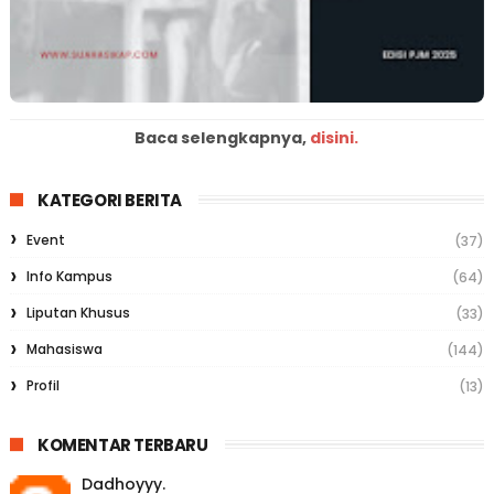
Baca selengkapnya,
disini.
KATEGORI BERITA
Event
(37)
Info Kampus
(64)
Liputan Khusus
(33)
Mahasiswa
(144)
Profil
(13)
KOMENTAR TERBARU
Dadhoyyy.