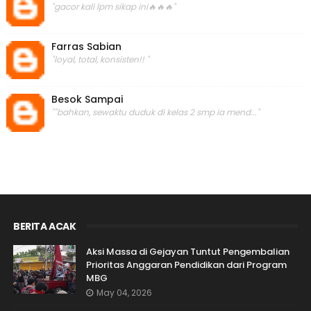
"gacor kali lpm sikap ini🔥🔥🔥"
Farras Sabian
"loyal, total, konsisten!! "
Besok Sampai
""bahkan, sewaktu duduk di kelas 2 smp ia mend..."
BERITA ACAK
Aksi Massa di Gejayan Tuntut Pengembalian
Prioritas Anggaran Pendidikan dari Program
MBG
May 04, 2026