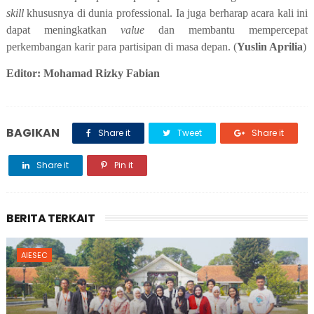
skill
khususnya di dunia professional
.
Ia juga berharap acara kali ini
dapat meningkatkan
value
dan membantu mempercepat
perkembangan karir
para partisipan
di masa depan. (
Yuslin Aprilia
)
Editor:
Mohamad Rizky Fabian
BAGIKAN
Share it
Tweet
Share it
Share it
Pin it
BERITA TERKAIT
AIESEC