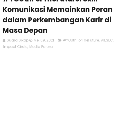
Komunikasi Memainkan Peran
dalam Perkembangan Karir di
Masa Depan
Suara Sikap
Mei 09, 2021
#YOUthForTheFuture
,
AIESEC
,
Impact Circle
,
Media Partner