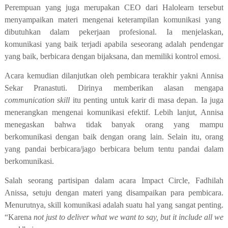
Perempuan yang juga merupakan CEO dari Halolearn tersebut
menyampaikan materi mengenai keterampilan komunikasi yang
dibutuhkan dalam pekerjaan pr
o
fesional. Ia menjelaskan,
komunikasi yang baik
terjadi apabila
seseorang adalah pendengar
yang ba
i
k, berbicara dengan bijaksana, dan memiliki kontrol emosi.
Acara kemudian dilanjutkan oleh pembicara terakhir yakni Annisa
Sekar Pranastuti
.
Dirinya
memberikan
alasan
mengapa
communication skill
itu penting untuk karir di masa depan
. Ia juga
menerangkan mengenai komunikasi efektif. Lebih lanjut, Annisa
menegaskan bahwa tidak banyak orang yang mampu
berkomunikasi dengan baik dengan orang lain.
Selain itu, o
rang
yang pandai berbicara/jago berbicara belum tentu pandai
dalam
berkomunikasi.
Salah seorang partisipan dalam acara Impact Circle, Fadhilah
Anissa, setuju dengan materi yang disampaikan para pembicara
.
Menurutnya,
skill komunikasi adalah suatu hal yang sangat penting.
“Karena
not just to deliver what we want to say, but it include all we