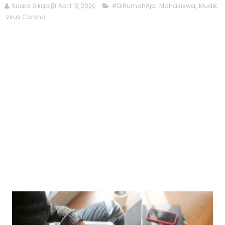
Suara Sikap
April 12, 2020
#DiRumahAja
,
Mahasiswa
,
Mudik
,
Virus Corona