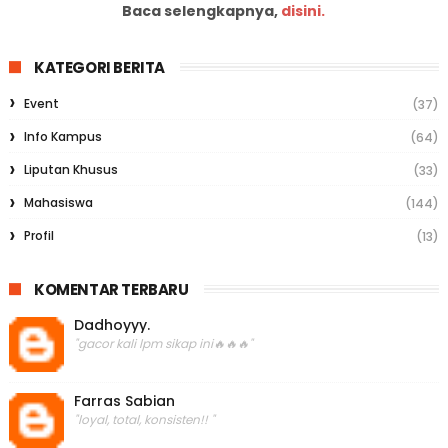
Baca selengkapnya,
disini.
KATEGORI BERITA
Event
(37)
Info Kampus
(64)
Liputan Khusus
(33)
Mahasiswa
(144)
Profil
(13)
KOMENTAR TERBARU
Dadhoyyy.
"gacor kali lpm sikap ini🔥🔥🔥"
Farras Sabian
"loyal, total, konsisten!! "