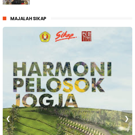
MAJALAH SIKAP
❮
❯