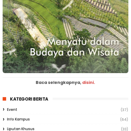
Baca selengkapnya,
disini.
KATEGORI BERITA
Event
(37)
Info Kampus
(64)
Liputan Khusus
(33)