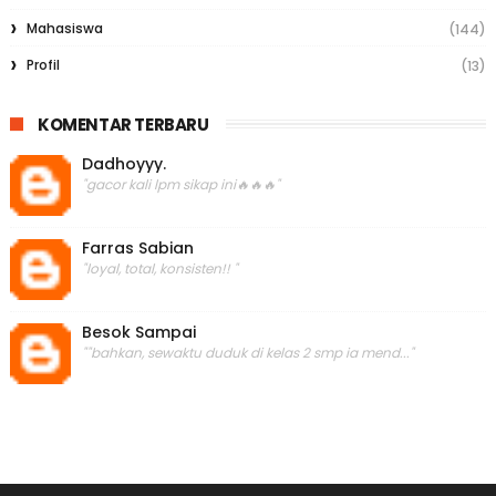
Mahasiswa
(144)
Profil
(13)
KOMENTAR TERBARU
Dadhoyyy.
"gacor kali lpm sikap ini🔥🔥🔥"
Farras Sabian
"loyal, total, konsisten!! "
Besok Sampai
""bahkan, sewaktu duduk di kelas 2 smp ia mend..."