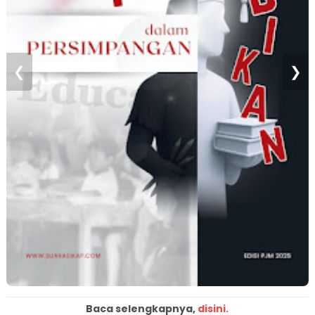
❮
❯
Baca selengkapnya,
disini.