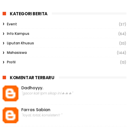
KATEGORI BERITA
Event
(37)
Info Kampus
(64)
Liputan Khusus
(33)
Mahasiswa
(144)
Profil
(13)
KOMENTAR TERBARU
Dadhoyyy.
"gacor kali lpm sikap ini🔥🔥🔥"
Farras Sabian
"loyal, total, konsisten!! "