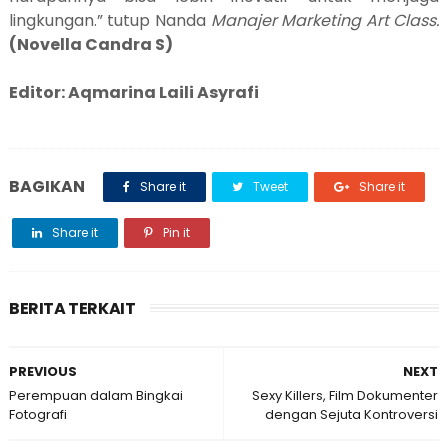
lingkungan.” tutup Nanda
Manajer Marketing Art Class.
(Novella Candra S)
Editor: Aqmarina Laili Asyrafi
BAGIKAN
Share it
Tweet
Share it
Share it
Pin it
BERITA TERKAIT
PREVIOUS
NEXT
Perempuan dalam Bingkai
Sexy Killers, Film Dokumenter
Fotografi
dengan Sejuta Kontroversi