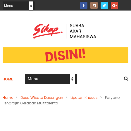
HOME
Home
>
Desa Wisata Kasongan
>
Liputan Khusus
>
Paryono,
Pengrajin Gerabah Multitalenta