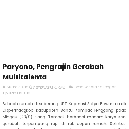
Paryono, Pengrajin Gerabah
Multitalenta
Suara Sikap
November 03, 2018
Desa Wisata Kasongan
,
Liputan Khusus
Sebuah rumah di seberang UPT Koperasi Setya Bawana milik
Disperindagkop Kabupaten Bantul tampak lenggang pada
Minggu (23/9) siang. Tampak berbagai macam karya seni
gerabah terpampang rapi di rak depan rumah. Selintas,