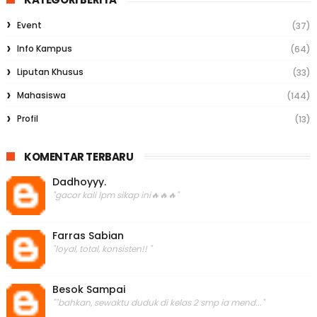
Event
(37)
Info Kampus
(64)
Liputan Khusus
(33)
Mahasiswa
(144)
Profil
(13)
KOMENTAR TERBARU
Dadhoyyy.
"gacor kali lpm sikap ini🔥🔥🔥"
Farras Sabian
"loyal, total, konsisten!! "
Besok Sampai
""bahkan, sewaktu duduk di kelas 2 smp ia mend..."