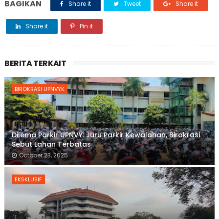
BAGIKAN
Share it
Tweet
Share it
Share it
Pin it
BERITA TERKAIT
BIROKRASI UPNVYK
Dilema Parkir UPNVY: Juru Parkir Kewalahan, Birokrasi
Sebut Lahan Terbatas
October 23, 2025
EKSKLUSIF