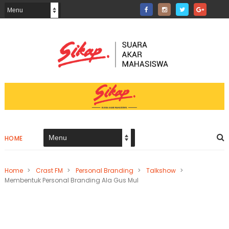
HOME
Home
>
Crast FM
>
Personal Branding
>
Talkshow
>
Membentuk Personal Branding Ala Gus Mul