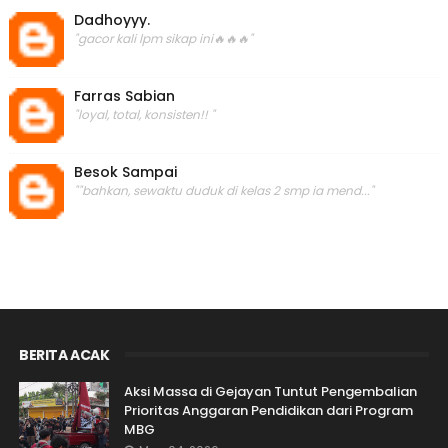
Dadhoyyy.
"gacor kali lpm sikap ini🔥🔥🔥"
Farras Sabian
"loyal, total, konsisten!! "
Besok Sampai
""bahkan, sewaktu duduk di kelas 2 smp ia mend..."
BERITA ACAK
Aksi Massa di Gejayan Tuntut Pengembalian
Prioritas Anggaran Pendidikan dari Program
MBG