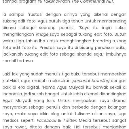
sampai program
Ini Talkshow
dan
The Comment
di
NET.
Ia sampai frustasi dengan dirinya yang dikenal dengan
tukang edit foto. Agus butuh tiga tahun untuk membranding
dirinya sebagai seorang penulis. “Saya itu ingin sekali
menghilangkan
image
saya sebagai tukang edit foto. Butuh
waktu tiga tahun lho untuk menghilangkan branding tukang
foto edit foto itu. Prestasi saya itu di bidang penulisan buku,
jadikanlah tukang edit foto sebagai skandal saja,” imbuhnya
sambil tertawa.
Laki-laki yang sudah menulis tiga buku tersebut memberikan
kiat-kiat agar mudah melakukan
personal branding
dengan
baik di era digital. “Nama Agus Mulyadi itu banyak sekali di
Indonesia, jadi susah banget untuk lebih dikenal dibandingkan
Agus Mulyadi yang lain. Untuk menjadikan saya dikenal
masyarakat sebagai penulis dan berbeda dengan kalangan
saya, maka saya bikin blog untuk tulisan-tulisan saya, juga
medsos seperti
Facebook
&
Twitter
. Media tersebut sangat
saya rawat, ditata dengan baik. Hal tersebut menjadikan