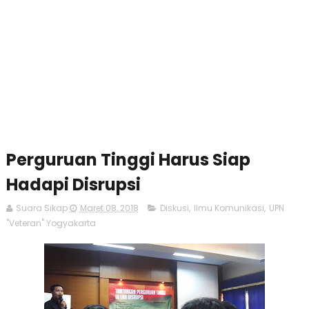
Perguruan Tinggi Harus Siap
Hadapi Disrupsi
Suara Sikap
Maret 08, 2018
Diskusi
,
Ilmu Komunikasi
,
UPN
"Veteran" Yogyakarta