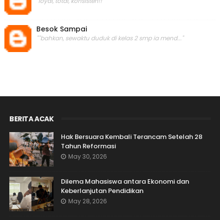
"loyal, total, konsisten!! "
Besok Sampai
""bahkan, sewaktu duduk di kelas 2 smp ia mend..."
BERITA ACAK
Hak Bersuara Kembali Terancam Setelah 28
Tahun Reformasi
May 30, 2026
Dilema Mahasiswa antara Ekonomi dan
Keberlanjutan Pendidikan
May 28, 2026