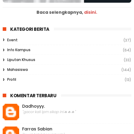
Baca selengkapnya,
disini.
KATEGORI BERITA
Event
(37)
Info Kampus
(64)
Liputan Khusus
(33)
Mahasiswa
(144)
Profil
(13)
KOMENTAR TERBARU
Dadhoyyy.
"gacor kali lpm sikap ini🔥🔥🔥"
Farras Sabian