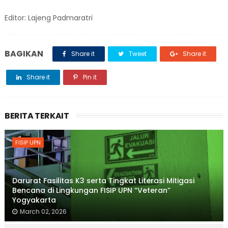
Editor: Lajeng Padmaratri
BAGIKAN
Share it
Tweet
Share it
Share it
Pin it
BERITA TERKAIT
FISIP UPN
Darurat Fasilitas K3 serta Tingkat Literasi Mitigasi
Bencana di Lingkungan FISIP UPN “Veteran”
Yogyakarta
March 02, 2026