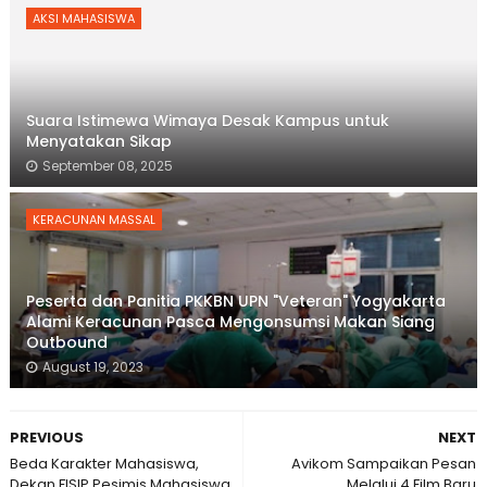
AKSI MAHASISWA
Suara Istimewa Wimaya Desak Kampus untuk
Menyatakan Sikap
September 08, 2025
KERACUNAN MASSAL
Peserta dan Panitia PKKBN UPN "Veteran" Yogyakarta
Alami Keracunan Pasca Mengonsumsi Makan Siang
Outbound
August 19, 2023
PREVIOUS
NEXT
Beda Karakter Mahasiswa,
Avikom Sampaikan Pesan
Dekan FISIP Pesimis Mahasiswa
Melalui 4 Film Baru