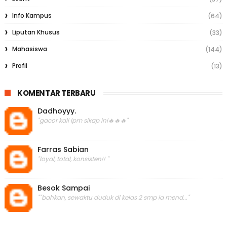
Info Kampus
(64)
Liputan Khusus
(33)
Mahasiswa
(144)
Profil
(13)
KOMENTAR TERBARU
Dadhoyyy.
"gacor kali lpm sikap ini🔥🔥🔥"
Farras Sabian
"loyal, total, konsisten!! "
Besok Sampai
""bahkan, sewaktu duduk di kelas 2 smp ia mend..."