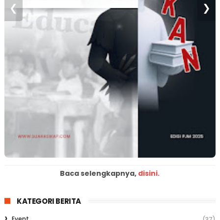
❮
❯
Baca selengkapnya,
disini.
KATEGORI BERITA
Event
(37)