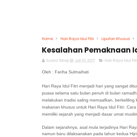
Home
>
Hari Raya Idul Fitri
>
Liputan Khusus
>
Kesalahan Pemaknaan Idu
Suara Sikap
Juli 01, 2017
Hari Raya Idul Fitr
Oleh : Fariha Sulmaihati
Hari Raya Idul Fitri menjadi hari yang sangat d
puasa selama satu bulan penuh di bulan ramad
melakukan tradisi saling memaafkan, berkelilin
makanan khusus untuk Hari Raya Idul Fitri. Car
memiliki sejarah yang menjadi dasar umat muslim 
Dalam sejarahnya, asal mula terjadinya Hari Raya 
namun baru dilaksanakan pada tahun kedua Hijri