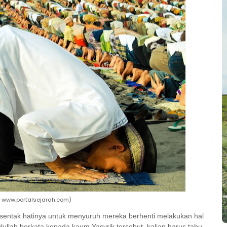
 www.portalsejarah.com)
rsentak hatinya untuk menyuruh mereka berhenti melakukan hal
ullah berkata kepada kaum Yasyrik tersebut, kalian harus tahu