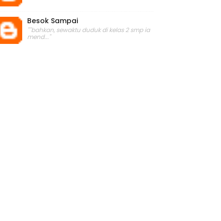
Besok Sampai
""bahkan, sewaktu duduk di kelas 2 smp ia
mend..."