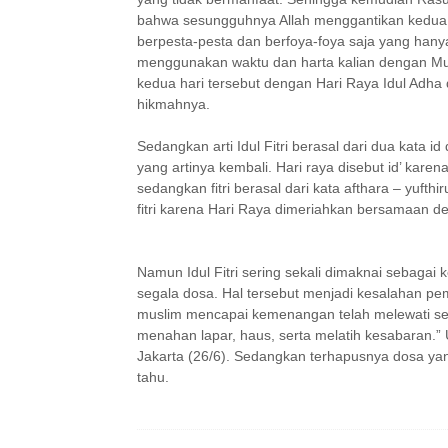
bahwa sesungguhnya Allah menggantikan kedua ha
berpesta-pesta dan berfoya-foya saja yang han
menggunakan waktu dan harta kalian dengan Mub
kedua hari tersebut dengan Hari Raya Idul Adha
hikmahnya.
Sedangkan arti Idul Fitri berasal dari dua kata id
yang artinya kembali. Hari raya disebut id’ karen
sedangkan fitri berasal dari kata afthara – yufthi
fitri karena Hari Raya dimeriahkan bersamaan 
Namun Idul Fitri sering sekali dimaknai sebagai
segala dosa. Hal tersebut menjadi kesalahan pe
muslim mencapai kemenangan telah melewati segal
menahan lapar, haus, serta melatih kesabaran.”
Jakarta (26/6). Sedangkan terhapusnya dosa yang
tahu.