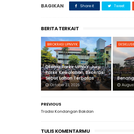
BAGIKAN
Share it
Tweet
BERITA TERKAIT
BIROKRASI UPNVYK
EKSKLUSI
Dilema Parkir UPNVY: Juru
Parkir Kewalahan, Birokrasi
Sebut Lahan Terbatas
Benang
October 23, 2025
August
PREVIOUS
Tradisi Kondangan Bakdan
TULIS KOMENTARMU