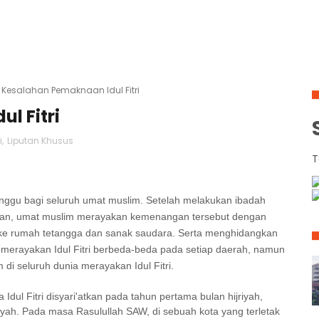
Kesalahan Pemaknaan Idul Fitri
l Fitri
i
,
Liputan Khusus
T
itunggu bagi seluruh umat muslim. Setelah melakukan ibadah
han, umat muslim merayakan kemenangan tersebut dengan
g ke rumah tetangga dan sanak saudara. Serta menghidangkan
a merayakan Idul Fitri berbeda-beda pada setiap daerah, namun
di seluruh dunia merayakan Idul Fitri.
Idul Fitri disyari'atkan pada tahun pertama bulan hijriyah,
yah. Pada masa Rasulullah SAW, di sebuah kota yang terletak