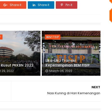
Share it
Share it
Pin it
F
BEM FISIP
Lika-Liku Transisi
 Kusut PKKBN 2022
Kepemimpinan BEM FISIP
 29, 2022
March 06, 2022
NEXT
Nasi Kuning di Hari Kemenangan