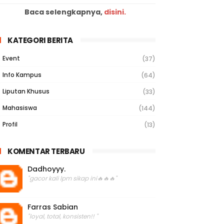
Baca selengkapnya,
disini.
KATEGORI BERITA
Event
(37)
Info Kampus
(64)
Liputan Khusus
(33)
Mahasiswa
(144)
Profil
(13)
KOMENTAR TERBARU
Dadhoyyy.
"gacor kali lpm sikap ini🔥🔥🔥"
Farras Sabian
"loyal, total, konsisten!! "