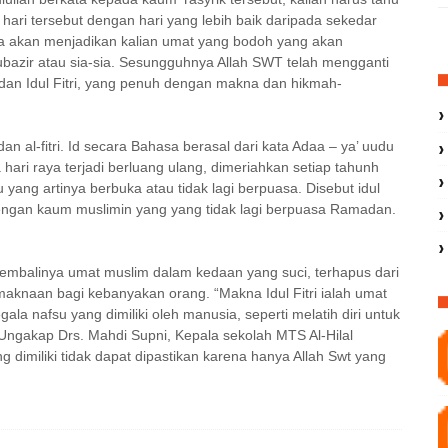
ri tersebut dengan hari yang lebih baik daripada sekedar
ya akan menjadikan kalian umat yang bodoh yang akan
azir atau sia-sia. Sesungguhnya Allah SWT telah mengganti
 dan Idul Fitri, yang penuh dengan makna dan hikmah-
 dan al-fitri. Id secara Bahasa berasal dari kata Adaa – ya’ uudu
a hari raya terjadi berluang ulang, dimeriahkan setiap tahunh
ru yang artinya berbuka atau tidak lagi berpuasa. Disebut idul
dengan kaum muslimin yang yang tidak lagi berpuasa Ramadan.
 kembalinya umat muslim dalam kedaan yang suci, terhapus dari
maknaan bagi kebanyakan orang. “Makna Idul Fitri ialah umat
a nafsu yang dimiliki oleh manusia, seperti melatih diri untuk
 Ungakap Drs. Mahdi Supni, Kepala sekolah MTS Al-Hilal
 dimiliki tidak dapat dipastikan karena hanya Allah Swt yang