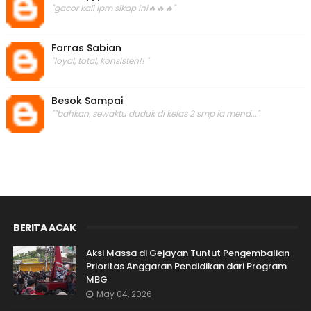
"gacor kali lpm sikap ini🔥🔥🔥"
Farras Sabian
"loyal, total, konsisten!! "
Besok Sampai
""bahkan, sewaktu duduk di kelas 2 smp ia mend..."
BERITA ACAK
Aksi Massa di Gejayan Tuntut Pengembalian
Prioritas Anggaran Pendidikan dari Program
MBG
May 04, 2026