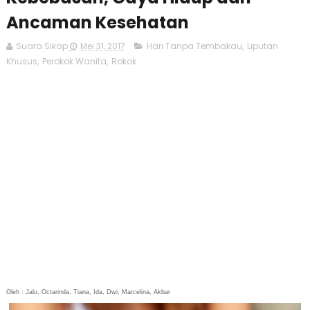
Ancaman Kesehatan
Suara Sikap
Mei 31, 2017
Hari Tanpa Tembakau
,
Liputan
Khusus
,
Perokok Wanita
,
Rokok
Oleh : Jalu, Octarinda, Tiana, Ida, Dwi, Marcelina, Akbar