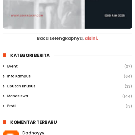
Baca selengkapnya,
disini.
KATEGORI BERITA
Event
(37)
Info Kampus
(64)
Liputan Khusus
(33)
Mahasiswa
(144)
Profil
(13)
KOMENTAR TERBARU
Dadhoyyy.