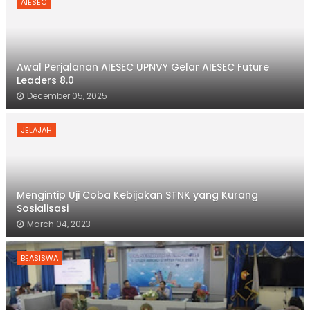
AIESEC
Awal Perjalanan AIESEC UPNVY Gelar AIESEC Future
Leaders 8.0
December 05, 2025
JELAJAH
Mengintip Uji Coba Kebijakan STNK yang Kurang
Sosialisasi
March 04, 2023
BEASISWA