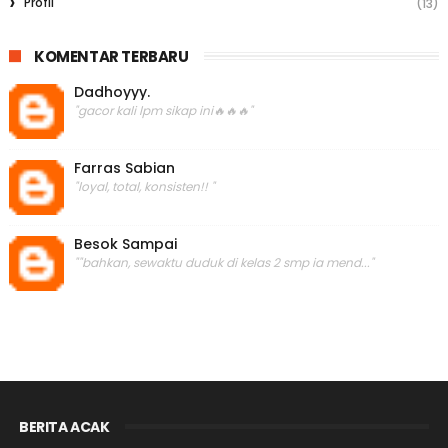
Profil
(13)
KOMENTAR TERBARU
Dadhoyyy.
"gacor kali lpm sikap ini🔥🔥🔥"
Farras Sabian
"loyal, total, konsisten!! "
Besok Sampai
""bahkan, sewaktu duduk di kelas 2 smp ia mend..."
BERITA ACAK