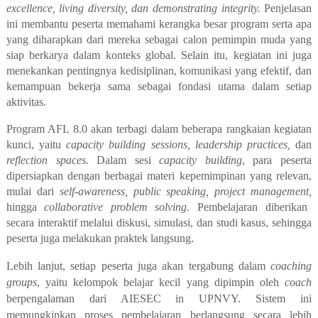
excellence, living diversity, dan demonstrating integrity.
Penjelasan
ini membantu peserta memahami kerangka besar program serta apa
yang diharapkan dari mereka sebagai calon pemimpin muda yang
siap berkarya dalam konteks global. Selain itu, kegiatan ini juga
menekankan pentingnya kedisiplinan, komunikasi yang efektif, dan
kemampuan bekerja sama sebagai fondasi utama dalam setiap
aktivitas.
Program AFL 8.0 akan terbagi dalam beberapa rangkaian kegiatan
kunci, yaitu
capacity building sessions, leadership practices,
dan
reflection spaces.
Dalam sesi
capacity building
, para peserta
dipersiapkan dengan berbagai materi kepemimpinan yang relevan,
mulai dari
self-awareness, public speaking, project management,
hingga
collaborative problem solving.
Pembelajaran diberikan
secara interaktif melalui diskusi, simulasi, dan studi kasus, sehingga
peserta juga melakukan praktek langsung.
Lebih lanjut, setiap peserta juga akan tergabung dalam
coaching
groups
, yaitu kelompok belajar kecil yang dipimpin oleh
coach
berpengalaman dari AIESEC in UPNVY. Sistem ini
memungkinkan proses pembelajaran berlangsung secara lebih