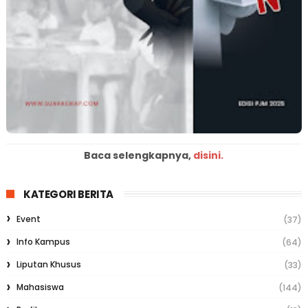
Baca selengkapnya,
disini.
KATEGORI BERITA
Event
(37)
Info Kampus
(64)
Liputan Khusus
(33)
Mahasiswa
(144)