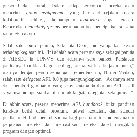
personal dan terarah. Dalam setiap pertemuan, mereka akan
menerima
group assignments
yang harus dikerjakan secara
kolaboratif, sehingga kemampuan
teamwork
dapat terasah.
Keberadaan
coaching groups
bertujuan untuk menciptakan suasana
yang lebih akrab.
Salah satu
intern
panitia, Sakenata Debit, menyampaikan kesan
terhadap kegiatan ini. “Ini adalah acara pertama saya sebagai panitia
di AIESEC in UPNVY, dan acaranya seru banget. Persiapan
panitianya luar biasa bagus sehingga acaranya bisa berjalan lancar,”
ujarnya dengan penuh semangat. Sementara itu, Nirma Meilani,
salah satu
delegates
AFL 8.0 juga mengungkapkan, “Acaranya seru
dan memberi gambaran yang jelas tentang kurikulum AFL. Jadi
saya bisa mempersiapkan diri untuk kegiatan-kegiatan selanjutnya.”
Di akhir acara, peserta menerima
AFL handbook
, buku panduan
lengkap berisi detail program, jadwal kegiatan, dan standar
penilaian. Hal
ini menjadi sarana bagi peserta untuk merencanakan
perjalanan mereka dan memastikan mereka dapat mengikuti
program dengan optimal.