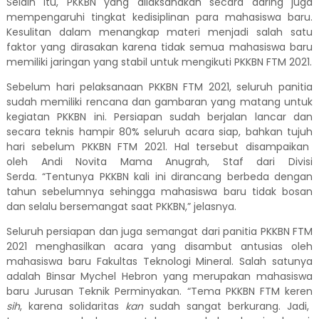
Selain itu,
PKKBN yang dilaksanakan secara daring juga
mempengaruhi tingkat kedisiplinan para mahasiswa baru.
Kesulitan dalam menangkap materi menjadi salah satu
faktor yang dirasakan karena tidak semua mahasiswa baru
memiliki jaringan yang stabil untuk mengikuti PKKBN FTM 2021.
Sebelum hari
pelaksanaan
PKKBN FTM 2021, seluruh panitia
sudah memiliki rencana dan gambaran yang matang untuk
kegiatan PKKBN ini.
Persiapan sudah berjalan lancar dan
secara teknis hampir 80% seluruh acara siap
,
bahkan
tujuh
hari sebelum PKKBN FTM 2021. Hal tersebut disampaikan
oleh
Andi Novita Mama Anugrah, Staf dari Divisi
Serda.
“Tentunya PKKBN kali ini dirancang berbeda dengan
tahun sebelumnya sehingga mahasiswa baru tidak bosan
dan selalu bersemangat saat PKKBN,” jelasnya.
Seluruh persiapan dan juga semangat dari panitia PKKBN FTM
2021 menghasilkan acara yang disambut antusias oleh
mahasiswa baru
Fakultas Teknologi Mineral
. Salah satunya
adalah Binsar Mychel Hebron yang merupakan mahasiswa
baru Jurusan Teknik Perminyakan. “Tema PKKBN FTM keren
sih
, karena solidaritas
kan
sudah sangat berkurang
. Jadi
,