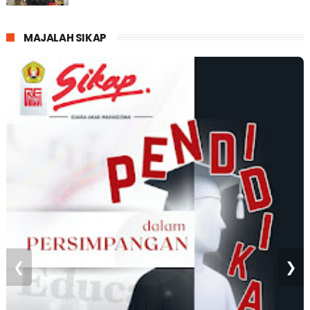
MAJALAH SIKAP
❮
❯