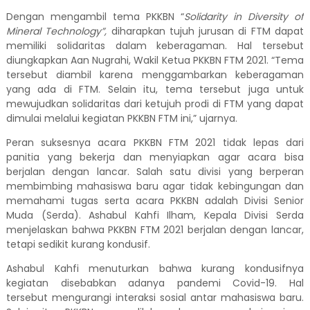
Dengan mengambil tema PKKBN
“
Solidarity in Diversity of
Mineral Technology”
,
diharapkan tujuh jurusan di FTM dapat
memiliki
solidaritas dalam keberagaman. Hal tersebut
diungkapkan
Aan Nugrahi,
Wakil Ketua PKKBN FTM 2021. “Tema
tersebut diambil karena menggambarkan keberagaman
yang ada di FTM
. Selain itu,
tema tersebut
juga
untuk
mewujudkan solidarit
a
s dari ketujuh prodi
di
FTM yang dapat
dimulai melalui kegiatan PKKBN FTM ini,” ujarnya.
Peran suksesnya acara PKKBN FTM 2021 tidak lepas dari
panitia yang bekerja dan menyiapkan agar acara bisa
berjalan dengan lancar. Salah satu divisi yang berperan
membimbing
mahasiswa baru
agar
tidak kebingungan dan
memahami tugas
serta
acara PKKBN adalah Divisi Senior
Muda
(
Serda
)
. Ashabul Kahfi Ilham
,
Kepala Divisi Serda
menjelaskan bahwa PKKBN FTM 2021
berjalan dengan lancar,
tetapi
sedikit kurang kondusif
.
Ashabul Kahfi
menuturkan bahwa kurang kondusifnya
kegiatan
disebabkan
adanya
pandemi
Covid-19. Hal
tersebut
mengurangi interaksi sosial antar mahasiswa baru.