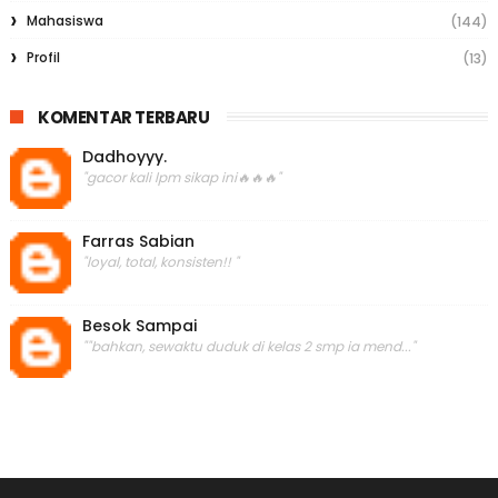
Mahasiswa
(144)
Profil
(13)
KOMENTAR TERBARU
Dadhoyyy.
"gacor kali lpm sikap ini🔥🔥🔥"
Farras Sabian
"loyal, total, konsisten!! "
Besok Sampai
""bahkan, sewaktu duduk di kelas 2 smp ia mend..."