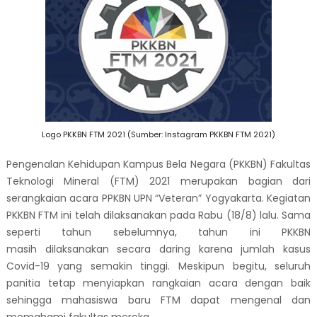
Logo PKKBN FTM 2021 (Sumber: Instagram PKKBN FTM 2021)
Pengenalan Kehidupan Kampus Bela Negara
(
PKKBN
)
Fakultas
Teknologi Mineral (FTM) 2021 merupakan bagian dari
serangkaian acara PPKBN UPN
“
Veteran
”
Yogyakarta
. Kegiatan
PKKBN FTM ini
telah dilaksanakan pada Rab
u
(18/8) lalu. Sama
seperti tahun
sebelumnya, tahun ini PKKBN
masih
dilaksanakan secara daring
karena
jumlah
kasus
Covid-19 yang semakin tinggi.
Meskipun begitu, s
eluruh
panitia
tetap
menyiapkan rangkaian acara dengan baik
sehingga mahasiswa baru
FTM
dapat mengenal dan
memahami fakultas mereka.