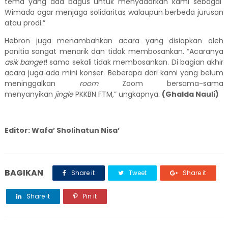
tema yang ada bagus untuk menyadarkan kami sebagai
Wimada
agar
menjaga solidaritas walaupun berbeda jurusan
atau prodi.”
Hebron juga menambahkan acara yang disiapkan oleh
panitia sangat menarik dan tidak membosankan. “Acaranya
asik banget
! sama sekali
tidak
membosankan.
Di
bagian akhir
acara
juga
ada mini konser. Beberapa dari kami yang belum
meninggalkan
room
Zoom
bersama-sama
menyanyikan
jingle
PKKBN FTM,” ungkapnya.
(Ghalda Nauli)
Editor: Wafa’ Sholihatun Nisa’
BAGIKAN
Share it
Tweet
Share it
Share it
Pin it