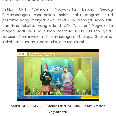
Ketika UPN
“
Veteran
”
Yogyakarta berdiri, Geologi
Pertambangan
merupakan
salah satu program studi
pertama yang menjadi cikal bakal FTM.
Sebagai
salah satu
dari lima fakultas yang ada di UPN
“
Veteran
”
Yogyakarta
,
hingga saat ini
FTM
sudah memiliki tujuh jurusan
, yaitu
Jurusan Perminyakan, Per
t
ambangan, Geologi, Geofisika,
Teknik Lin
g
kungan, Geomatika, dan Metalurgi.
Acara PKKBN FTM 2021 (Sumber: Kanal YouTube FTM UPN Veteran
Yogyakarta)