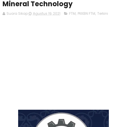
Mineral Technology
Suara Sikap
Agustus 19, 2021
FTM
,
PKKBN FTM
,
Terkini