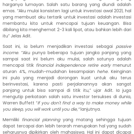
harganya lumayan. Salah satu barang yang diundi adalah
emas. “Aku mulai konsisten lagi untuk investasi awal 2021, hal
yang membuat aku tertarik untuk investasi adalah investasi
membantu kita untuk mencapai tujuan keuangan. Bisa
dibilang kita menghemat 2-3 kali lipat, atau bahkan lebih dari
itu” Jelas Adit.
Saat ini, ia belum menjadikan investasi sebagai
passive
income
. “Aku punya beberapa tujuan jangka panjang yang
sampai saat ini belum aku mulai, salah satunya adalah
mencapai titik
financial independence retire early
menurut
aturan 4%, mudah-mudahan kesampaian
hehe.
Keinginan
ini pula yang menjadi dorongan kuat untuk aku terus
berinvestasi, karena pasti perjalanannya akan sangat
panjang untuk bisa sampai di titik itu,” ujar Adit. Ia juga
mengutip perkataan salah satu investor tersukses di dunia,
Warren Buffett “
If you don't find a way to make money while
you sleep, you will work until you die,”
lanjutnya.
Memiliki
financial planning
yang matang sehingga tujuan
dapat tercapai dan lebih terarah merupakan hal yang sudah
seharusnya dipikirkan oleh mahasiswa. Hal ini dapat dicapai