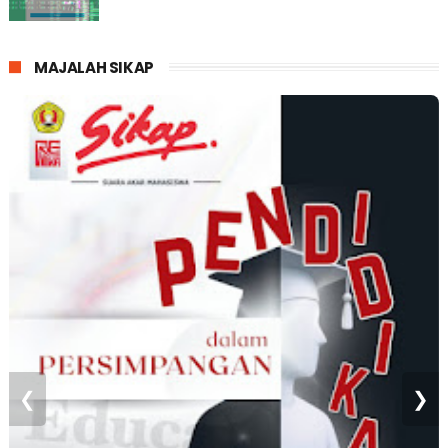
MAJALAH SIKAP
❮
❯