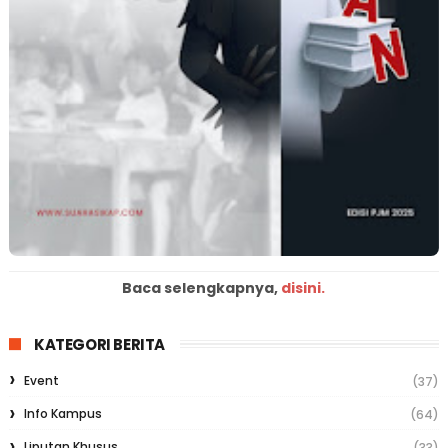
Baca selengkapnya,
disini.
KATEGORI BERITA
Event
(37)
Info Kampus
(64)
Liputan Khusus
(33)