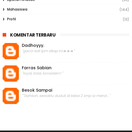
Mahasiswa
(144)
Profil
(13)
KOMENTAR TERBARU
Dadhoyyy.
"gacor kali lpm sikap ini🔥🔥🔥"
Farras Sabian
"loyal, total, konsisten!! "
Besok Sampai
""bahkan, sewaktu duduk di kelas 2 smp ia mend..."