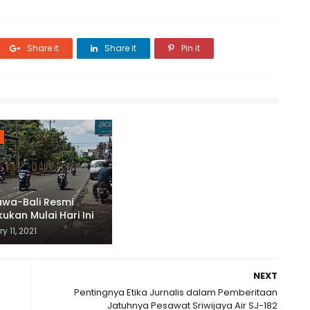
Share it
Share it
Pin it
awa-Bali Resmi
kukan Mulai Hari Ini
y 11, 2021
NEXT
Pentingnya Etika Jurnalis dalam Pemberitaan
Jatuhnya Pesawat Sriwijaya Air SJ-182