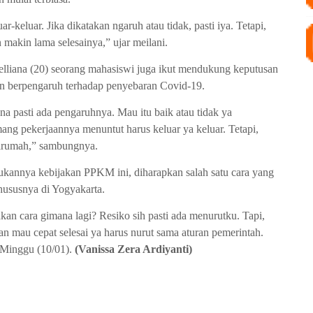
r-keluar. Jika dikatakan ngaruh atau tidak, pasti iya. Tetapi,
 makin lama selesainya,” ujar meilani.
lliana (20) seorang mahasiswi juga ikut mendukung keputusan
an berpengaruh terhadap penyebaran Covid-19.
ena pasti ada pengaruhnya. Mau itu baik atau tidak ya
mang pekerjaannya menuntut harus keluar ya keluar. Tetapi,
dirumah,” sambungnya.
kannya kebijakan PPKM ini, diharapkan salah satu cara yang
ususnya di Yogyakarta.
kan cara gimana lagi? Resiko sih pasti ada menurutku. Tapi,
n mau cepat selesai ya harus nurut sama aturan pemerintah.
 Minggu (10/01).
(Vanissa Zera Ardiyanti)