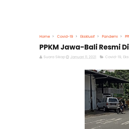
Home
>
Covid-19
>
Eksklusif
>
Pandemi
>
P
PPKM Jawa-Bali Resmi Dib
Suara Sikap
Januari 11, 2021
Covid-19
,
Eks