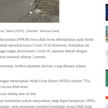
a, Senin (11/01). (Sumber: Vanissa Zera)
asyarakat (PPKM) Jawa-Bali resmi diberlakukan pada Senin
 untuk menekan kasus Covid-19 di Indonesia. Kebijakan ini
inggi angka penyebaran Covid-19, ataupun daerah dengan
atian nasional sebesar 3 persen.
omian, berikut sejumlah aktivitas yang dibatasi selama
n dengan menerapkan Work From Home (WFH) sebesar 75%,
secara lebih ketat
cara daring atau on line
gan kebutuhan pokok masyarakat, tetap dapat beroperasi 100%,
sitas, serta penerapan protokol kesehatan secara lebih ketat