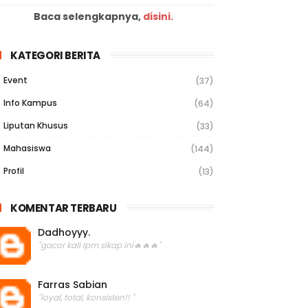
Baca selengkapnya,
disini.
KATEGORI BERITA
Event
(37)
Info Kampus
(64)
Liputan Khusus
(33)
Mahasiswa
(144)
Profil
(13)
KOMENTAR TERBARU
Dadhoyyy.
"gacor kali lpm sikap ini🔥🔥🔥"
Farras Sabian
"loyal, total, konsisten!! "