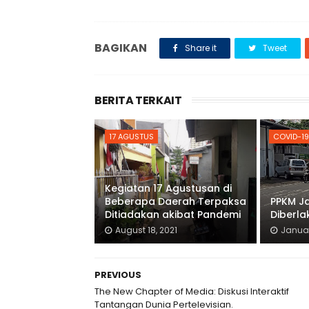
BAGIKAN
Share it
Tweet
BERITA TERKAIT
17 AGUSTUS
COVID-19
Kegiatan 17 Agustusan di
Beberapa Daerah Terpaksa
PPKM J
Ditiadakan akibat Pandemi
Diberla
August 18, 2021
Januar
PREVIOUS
The New Chapter of Media: Diskusi Interaktif
Tantangan Dunia Pertelevisian.