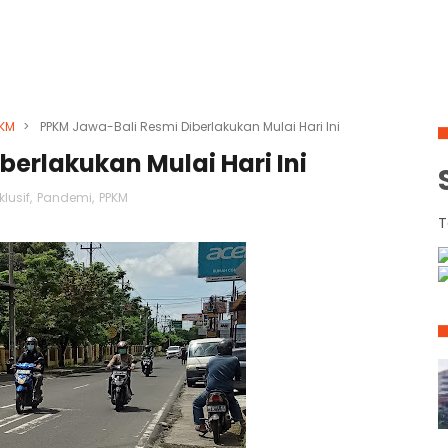
PKM
>
PPKM Jawa-Bali Resmi Diberlakukan Mulai Hari Ini
erlakukan Mulai Hari Ini
klusif
,
Pandemi
,
PPKM
T