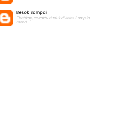
Besok Sampai
""bahkan, sewaktu duduk di kelas 2 smp ia
mend..."