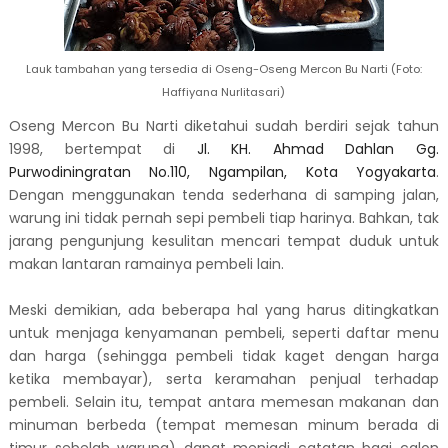
Lauk tambahan yang tersedia di Oseng-Oseng Mercon Bu Narti (Foto:
Haffiyana Nurlitasari)
Oseng Mercon Bu Narti diketahui sudah berdiri sejak tahun
1998, bertempat di
Jl. KH. Ahmad Dahlan Gg.
Purwodiningratan No.110, Ngampilan, Kota Yogyakarta
.
Dengan menggunakan tenda sederhana di samping jalan,
warung ini tidak pernah sepi pembeli tiap harinya. Bahkan, tak
jarang pengunjung kesulitan mencari tempat duduk untuk
makan lantaran ramainya pembeli lain.
Meski demikian, ada beberapa hal yang harus ditingkatkan
untuk menjaga kenyamanan pembeli, seperti daftar menu
dan harga (sehingga pembeli tidak kaget dengan harga
ketika membayar), serta keramahan penjual terhadap
pembeli. Selain itu, tempat antara memesan makanan dan
minuman berbeda (tempat memesan minum berada di
timur sebelah warung) dapat menjadi catatan bagi calon