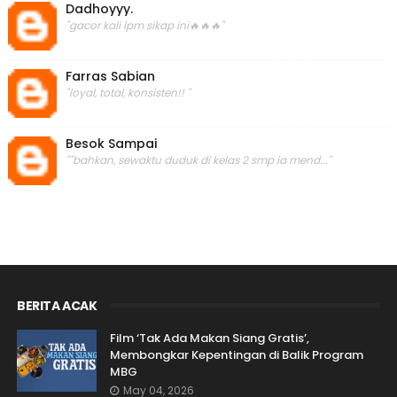
Dadhoyyy.
"gacor kali lpm sikap ini🔥🔥🔥"
Farras Sabian
"loyal, total, konsisten!! "
Besok Sampai
""bahkan, sewaktu duduk di kelas 2 smp ia mend..."
BERITA ACAK
Film ‘Tak Ada Makan Siang Gratis’,
Membongkar Kepentingan di Balik Program
MBG
May 04, 2026