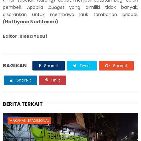
pembeli. Apabila
budget
yang dimiliki tidak banyak,
disarankan untuk membawa lauk tambahan pribadi.
(Haffiyana Nurlitasari)
Editor: Rieka Yusuf
BAGIKAN
Share it
Tweet
Share it
Share it
Pin it
BERITA TERKAIT
MAKANAN TRADISIONAL