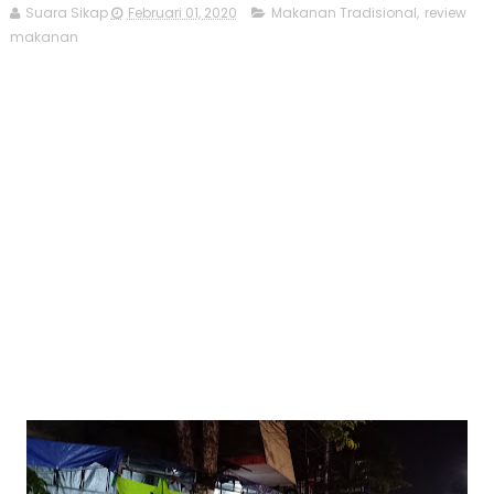
Suara Sikap
Februari 01, 2020
Makanan Tradisional
,
review
makanan