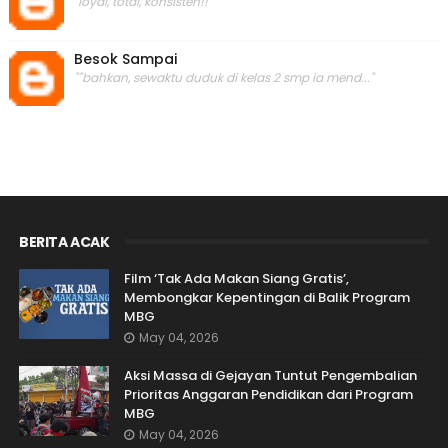
"loyal, total, konsisten!! "
Besok Sampai
""bahkan, sewaktu duduk di kelas 2 smp ia mend..."
BERITA ACAK
Film ‘Tak Ada Makan Siang Gratis’,
Membongkar Kepentingan di Balik Program
MBG
May 04, 2026
Aksi Massa di Gejayan Tuntut Pengembalian
Prioritas Anggaran Pendidikan dari Program
MBG
May 04, 2026