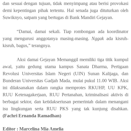
dan sesuai dengan tujuan, tidak menyimpang atau berisi provokasi
demi kepentingan pihak tertentu. Hal senada juga dituturkan oleh
Suwiknyo, satpam yang bertugas di Bank Mandiri Gejayan.
“Damai, damai sekali. Tiap rombongan ada koordinator
yang
me
ngurusi anggotanya masing-masing.
Nggak
ada kisruh-
kisruh, bagus,” terangnya.
Aksi damai Gejayan Memanggil memiliki tiga titik kumpul
awal, yaitu gedung utama kampus Sanata Dharma, Pertigaan
Revolusi Universitas Islam Negeri
(UIN)
Sunan Kalijaga, dan
Bunderan Universitas Gadjah Mada,
mulai
pukul 11.00 WIB. Aksi
ini dilaksanakan dalam rangka memprotes RKUHP, UU KPK,
RUU Ketenagakerjaan, RUU Pertanahan, kriminalisasi aktivis di
berbagai sektor, dan ketidakseriusan pemerintah dalam menangani
isu lingkungan serta RUU PKS yang tak kunjung disahkan.
(
Fachri Ernanda Ramadhan
)
Editor : Marcelina Mia Amelia