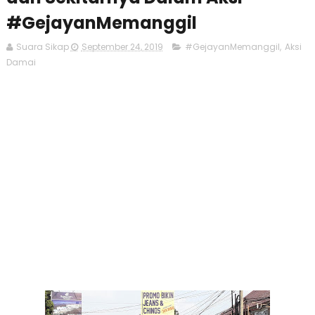
#GejayanMemanggil
Suara Sikap
September 24, 2019
#GejayanMemanggil
,
Aksi
Damai