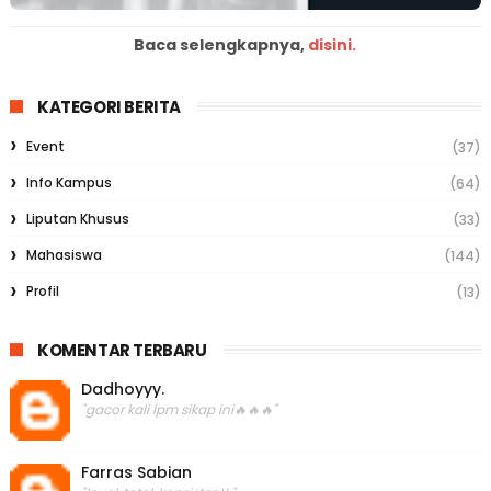
Baca selengkapnya,
disini.
KATEGORI BERITA
Event
(37)
Info Kampus
(64)
Liputan Khusus
(33)
Mahasiswa
(144)
Profil
(13)
KOMENTAR TERBARU
Dadhoyyy.
"gacor kali lpm sikap ini🔥🔥🔥"
Farras Sabian