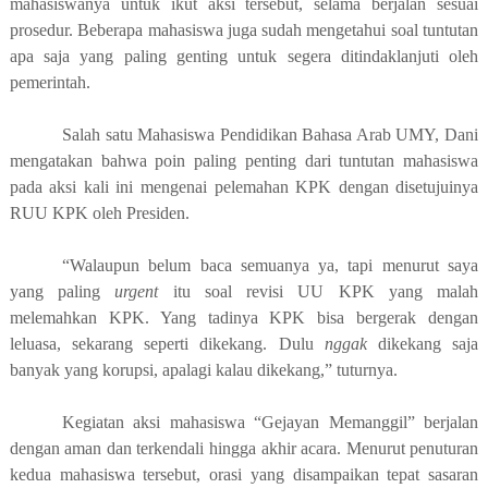
mahasiswanya untuk ikut aksi tersebut, selama berjalan sesuai
prosedur.
Beberapa mahasiswa juga sudah mengetahui soal tuntutan
apa saja yang paling genting untuk segera ditindaklanjuti oleh
pemerintah.
S
alah satu Mahasiswa Pendidikan Bahasa Arab UMY, Dani
mengatakan bahwa
poin paling penting dari tuntutan mahasiswa
pada aksi kali ini mengenai pelemahan KPK
dengan disetujuinya
RUU KPK oleh Presiden.
“Walaupun belum baca semuanya ya, tapi menurut saya
yang paling
urgent
itu soal revisi UU KPK yang malah
melemahkan KPK. Yang tadinya KPK bisa bergerak dengan
leluasa, sekarang seperti dikekang. Dulu
nggak
dikekang
s
aja
banyak yang korupsi, apalagi kalau dikekang,” tuturnya.
Kegiatan aksi mahasiswa “Gejayan Memanggil” berjalan
dengan aman dan terkendali hingga akhir acara. Menurut penuturan
kedua mahasiswa tersebut, orasi yang disampaikan tepat sasaran