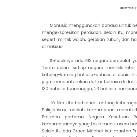
Ilustrasi 
Manusia menggunakan bahasa untuk berko
mengekspresikan perasaan. Selain itu, ma
seperti mimik wajah, gerakan tubuh, dan 
dimaksud.
Setidaknya ada 193 negara berdaulat yan
Tentu dalam setiap negara memiliki lebih 
katalog-katalog bahasa-bahasa di dunia, Ind
juga mencantumkan daftar bahasa di dunia 
130 bahasa tunarunggu, 23 bahasa campuran,
Ketika kita berbicara tentang keberagaman
Poliglotisme adalah kemampuan menutur
Presiden pertama Negara Kesatuan Re
kemampuannya yang fasih menuturkan bahasa
Selain itu ada Graca Machel, istri mantan P