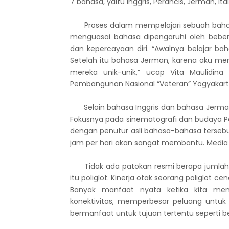
7 bahasa, yaitu Inggris, Perancis, Jerman, Ita
Proses dalam mempelajari sebuah baha
menguasai bahasa dipengaruhi oleh beberap
dan kepercayaan diri. “Awalnya belajar bah
Setelah itu bahasa Jerman, karena aku m
mereka unik-unik,” ucap Vita Maulidina 
Pembangunan Nasional “Veteran” Yogyakart
Selain bahasa Inggris dan bahasa Jerman, 
Fokusnya pada sinematografi dan budaya Pe
dengan penutur asli bahasa-bahasa terseb
jam per hari akan sangat membantu. Media
Tidak ada patokan resmi berapa jumlah 
itu poliglot. Kinerja otak seorang poliglot
Banyak manfaat nyata ketika kita men
konektivitas, memperbesar peluang untuk
bermanfaat untuk tujuan tertentu seperti b