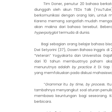
Tim Doner, penutur 20 bahasa berkata d
diunggah oleh akun TEDx Talk (YouTube
berkomunikasi dengan orang lain, untu
Karena memang sangatlah mudah mengartik
akan makna dari bahasa tersebut. Bebera
hyperpolyglot
termuda di dunia.
Bagi sebagian orang belajar bahasa bisa s
Dwi Setyorini (37), Dosen Bahasa Inggris di
“Veteran” Yogyakarta dan Universitas Ga
dari 10 tahun membuatnya paham akan ka
menurutnya adalah
by practice it
. Di tia
yang memfokuskan pada diskusi mahasiswa
“
Grammar
itu
by time, by proces
s. I
tambahnya menyangkut soal aturan penuli
membawa keuntungan bagi seseorang. Kepe
berbicara.