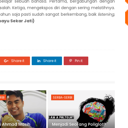
lajar sebuah bahasa. Pertama, bergabungan dengan
salah. Ketiga, mengekspos diri dengan sering melatihnya.
 setahun saja pasti sudah sangat berkembang, baik
listening,
hayu Sekar Jati)
Share it
Share it
Pin it
RBI
SERBA-SERBI
i Ahmad Masih
Menjadi Seorang Poliglot?