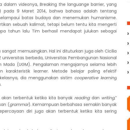
alam videonya, Breaking the languange barrier, yang
) pada 9 Maret 2014, bahwa bahasa adalah tentang
k melampaui batas budaya dan menemukan humanisme.
an sebuah kalimat, tetapi belum tentu kita mengerti
pa tahun lalu Tim berhasil mendapat julukan sebagai
angat memusingkan. Hal ini dituturkan juga oleh Cicilia
 2 universitas berbeda, Universitas Pembangunan Nasional
jah Mada (UGM). Pengalaman mengajarnya selama lebih
rakteristik learner. Metode belajar paling efektif
p kelasnya, dia menggunakan sistim
cooperative
learning
.
tu akan terbentuk ketika kita banyak
reading
dan
writing
,”
san (
grammar
). Kemampuan berbahasa semakin banyak
rcayaan diri juga akan terbentuk ketika kita sering