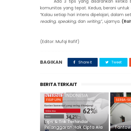
Ada 3 tips yang disarankan ketika be
komunitas yang tepat. Kedua, berani untuk 
“Kalau setiap hari intens dipelajari, dalam
reading, speaking,
dan
writing
,”, ujarnya.
(Ra
(Editor: Mufqi Rafif)
BAGIKAN
Share it
Tweet
BERITA TERKAIT
FISIP UPN
SERBA-SE
Tips & Trik Terhindar
Pelanggaran Hak Cipta Ala
Tantow