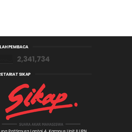
LAH PEMBACA
2,341,734
RETARIAT SIKAP
ng Pattimura Lantai 4,
Kampus Unit II UPN