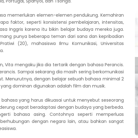
lia, Portugal, Spanyol, dan Tsonga.
sa memerlukan elemen-elemen pendukung. Kemahiran
a faktor, seperti konsistensi pembelajaran, intensitas,
asa Inggris karena itu bikin belajar budaya mereka juga.
emang punya beberapa teman dari sana dan kepribadian
Pratiwi (20), mahasiswa Ilmu Komunikasi, Universitas
a.
Vita mengaku jika dia tertarik dengan bahasa Perancis.
rancis. Sampai sekarang dia masih sering berkomunikasi
ut. Menurutnya, dengan belajar sebuah bahasa minimal 2
 yang dominan digunakan adalah film dan musik.
bahasa yang harus dikuasai untuk menyebut seseorang
 cenderung cepat beradaptasi dengan budaya yang berbeda.
gerti bahasa asing. Contohnya seperti memperluas
 berhubungan dengan negara lain, atau bahkan sangat
easiswa.