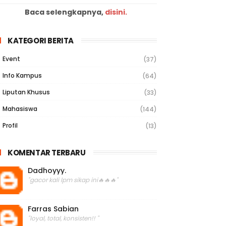
Baca selengkapnya,
disini.
KATEGORI BERITA
Event
(37)
Info Kampus
(64)
Liputan Khusus
(33)
Mahasiswa
(144)
Profil
(13)
KOMENTAR TERBARU
Dadhoyyy.
"gacor kali lpm sikap ini🔥🔥🔥"
Farras Sabian
"loyal, total, konsisten!! "