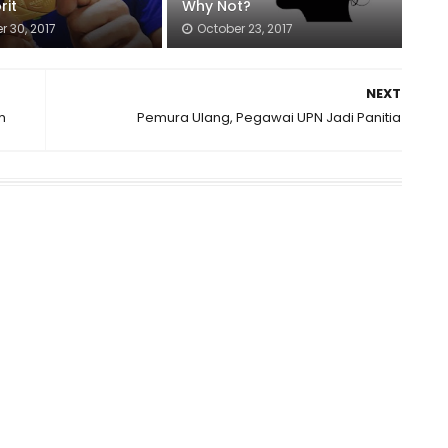
rit
Why Not?
r 30, 2017
October 23, 2017
NEXT
m
Pemura Ulang, Pegawai UPN Jadi Panitia