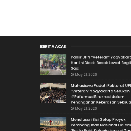
BERITA ACAK
Parkir UPN “Veteran” Yogyakar
Hari Ini Dicek, Besok Lewat Begi
Saja
May 21, 2026
Mahasiswa Padati Rektorat UP
“Veteran” Yogyakarta Serukan
#ReformasiBirokrasi dalam
Penanganan Kekerasan Seksua
May 21, 2026
Menelusuri Sisi Gelap Proyek
Pembangunan Nasional Dalam 
‘Pesta Babi: Kolonialisme di Z