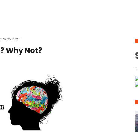
t? Why Not?
t? Why Not?
T