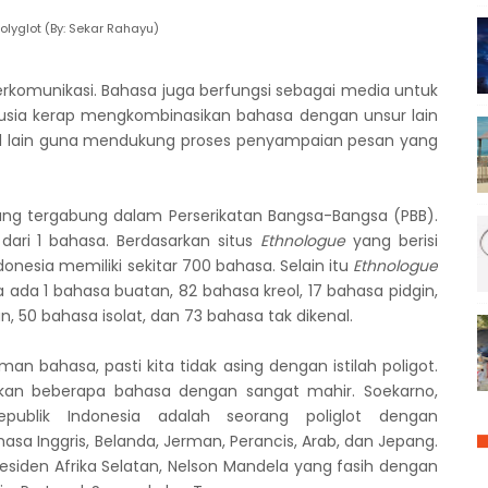
Polyglot (By: Sekar Rahayu)
munikasi. Bahasa juga berfungsi sebagai media untuk
nusia kerap mengkombinasikan bahasa dengan unsur lain
hal lain guna mendukung proses penyampaian pesan yang
g tergabung dalam Perserikatan Bangsa-Bangsa (PBB).
dari 1 bahasa. Berdasarkan situs
Ethnologue
yang berisi
onesia memiliki sekitar 700 bahasa. Selain itu
Ethnologue
ada 1 bahasa buatan, 82 bahasa kreol, 17 bahasa pidgin,
 50 bahasa isolat, dan 73 bahasa tak dikenal.
 bahasa, pasti kita tidak asing dengan istilah poligot.
kan beberapa bahasa dengan sangat mahir. Soekarno,
publik Indonesia adalah seorang poliglot dengan
 Inggris, Belanda, Jerman, Perancis, Arab, dan Jepang.
residen Afrika Selatan, Nelson Mandela yang fasih dengan