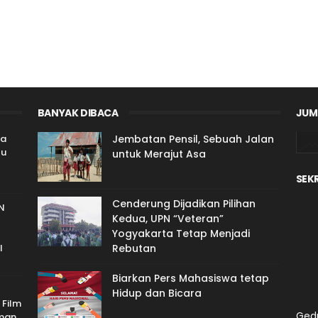
BANYAK DIBACA
JUM
ta
Jembatan Pensil, Sebuah Jalan
tu
untuk Merajut Asa
SEK
Cenderung Dijadikan Pilihan
N
Kedua, UPN “Veteran”
Yogyakarta Tetap Menjadi
l
Rebutan
Biarkan Pers Mahasiswa tetap
Hidup dan Bicara
Film
Gedu
aman