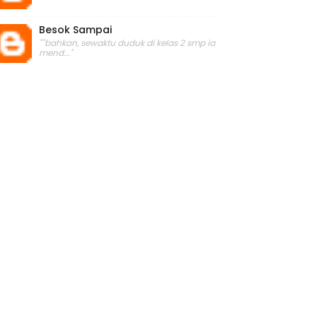
Besok Sampai
""bahkan, sewaktu duduk di kelas 2 smp ia
mend..."