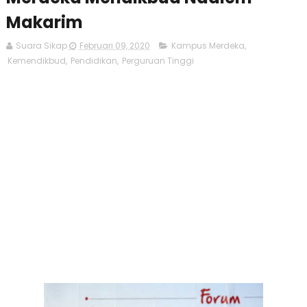
Makarim
Suara Sikap
Februari 09, 2020
Kampus Merdeka
,
Kemendikbud
,
Pendidikan
,
Perguruan Tinggi