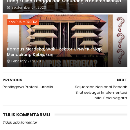
Uang Kuliah Tunggal dan Segudang Problematikanya
September 04, 2020
KAMPUS MERDEKA
Kampus Merdeka, Wakil Rektor UPNVYK : Siap
Mendukung Kebijakan
February 21, 2020
PREVIOUS
NEXT
Pentingnya Profesi Jurnalis
Kejuaraan Nasional Pencak
Silat sebagai Implementasi
Nilai Bela Negara
TULIS KOMENTARMU
Tidak ada komentar