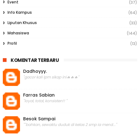
Event
(37)
Info Kampus
(64)
Liputan Khusus
(33)
Mahasiswa
(144)
Profil
(13)
KOMENTAR TERBARU
Dadhoyyy.
"gacor kali lpm sikap ini🔥🔥🔥"
Farras Sabian
"loyal, total, konsisten!! "
Besok Sampai
""bahkan, sewaktu duduk di kelas 2 smp ia mend..."