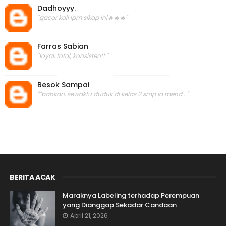
Dadhoyyy.
"gacor kali lpm sikap ini🔥🔥🔥"
Farras Sabian
"loyal, total, konsisten!! "
Besok Sampai
""bahkan, sewaktu duduk di kelas 2 smp ia mend..."
BERITA ACAK
Maraknya Labeling terhadap Perempuan
yang Dianggap Sekadar Candaan
April 21, 2026