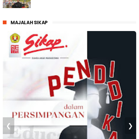
MAJALAH SIKAP
❮
❯