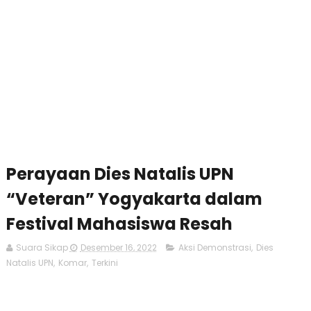
Perayaan Dies Natalis UPN
“Veteran” Yogyakarta dalam
Festival Mahasiswa Resah
Suara Sikap
Desember 16, 2022
Aksi Demonstrasi
,
Dies
Natalis UPN
,
Komar
,
Terkini