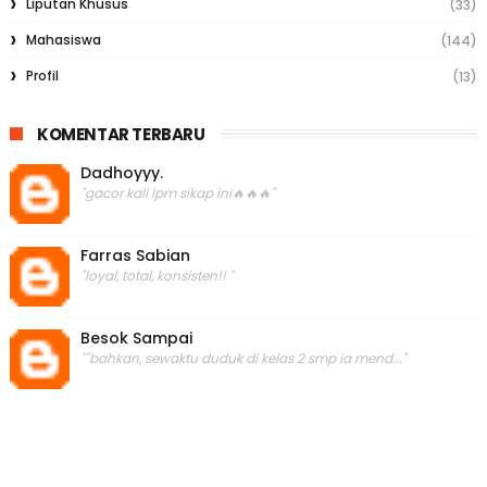
Liputan Khusus
(33)
Mahasiswa
(144)
Profil
(13)
KOMENTAR TERBARU
Dadhoyyy.
"gacor kali lpm sikap ini🔥🔥🔥"
Farras Sabian
"loyal, total, konsisten!! "
Besok Sampai
""bahkan, sewaktu duduk di kelas 2 smp ia mend..."