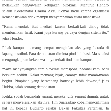
melakukan pengawalan kebijakan birokrasi. Menurut Hendro
selaku Koordinator Umum
A
ksi, Komar hadir karena organisasi
kemahasiswaan tidak mampu menyampaikan suara mahasiswa.
“Kami menolak ikut mediasi karena berkali-kali dialog tidak
membuahkan hasil. Kami juga kurang percaya dengan sistem itu,”
jelas Hendro.
Pihak kampus memang sempat menghalau aksi yang berada di
lapangan sofbol.
Para demonstran
diminta pindah lokasi.
M
assa aksi
mengungkapkan kekecewaannya
terkait tindakan kampus ini.
“
S
aya menyayangkan cara birokrasi merespons
, padahal kami baru
bersuara sedikit.
Kalau memang bijak, caranya tidak marah-marah
begitu. Pimpinan yang berwenang harusnya lebih dewasa
,
” jelas
Hubba, salah seorang demonstran.
Ketika sudah berpindah tempat, mereka juga sempat diminta untuk
segera menyelesaikan aksinya. Tim Suarasikap coba mengonfirmasi
hal ini kepada Budiarto selaku Dekan Fakultas Pertanian. Ia